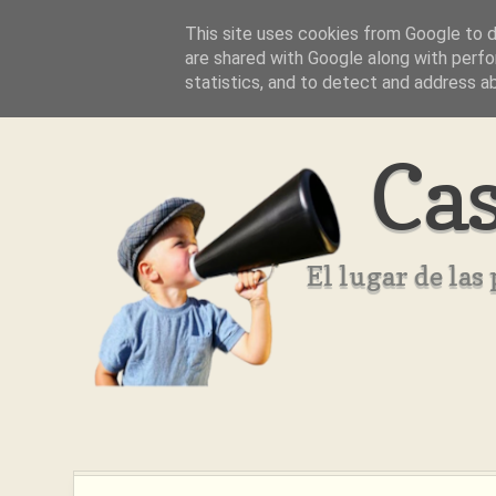
This site uses cookies from Google to de
Inicio
Aviso Legal
Quienes Somos ??
are shared with Google along with perfo
statistics, and to detect and address a
Cas
El lugar de la