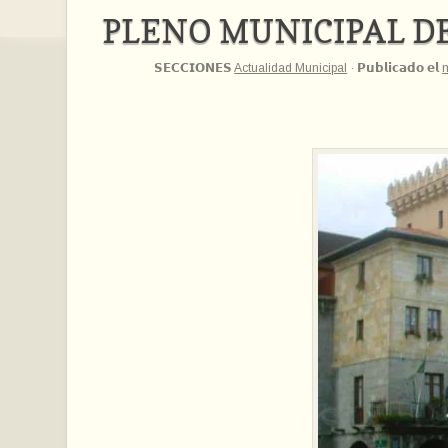
PLENO MUNICIPAL D
𝗦𝗘𝗖𝗖𝗜𝗢𝗡𝗘𝗦
Actualidad Municipal
·
𝗣𝘂𝗯𝗹𝗶𝗰𝗮𝗱𝗼 𝗲𝗹
m