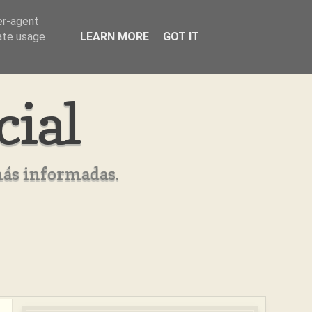
er-agent
rate usage
LEARN MORE
GOT IT
cial
más informadas.