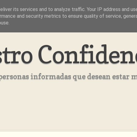
liver its services and to analyze traffic. Your IP address and us
rmance and security metrics to ensure quality of service, gene
buse.
tro Confiden
s personas informadas que desean estar 