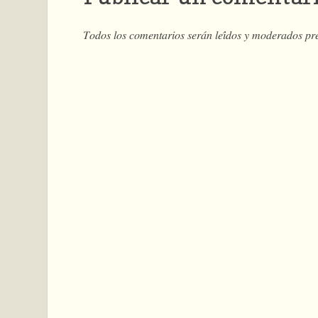
𝑇𝑜𝑑𝑜𝑠 𝑙𝑜𝑠 𝑐𝑜𝑚𝑒𝑛𝑡𝑎𝑟𝑖𝑜𝑠 𝑠𝑒𝑟𝑎́𝑛 𝑙𝑒𝑖́𝑑𝑜𝑠 𝑦 𝑚𝑜𝑑𝑒𝑟𝑎𝑑𝑜𝑠 𝑝𝑟