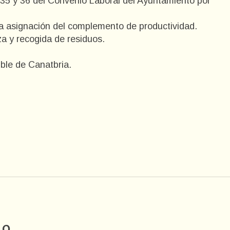
,35 y 36 del Convenio Laboral del Ayuntamiento por
la asignación del complemento de productividad.
za y recogida de residuos.
ible de Canatbria.
.
io