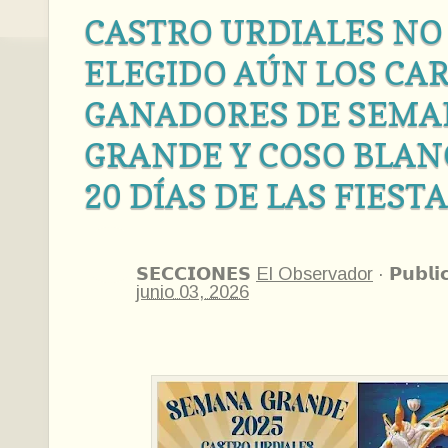
CASTRO URDIALES NO
ELEGIDO AÚN LOS CA
GANADORES DE SEM
GRANDE Y COSO BLANC
20 DÍAS DE LAS FIEST
𝗦𝗘𝗖𝗖𝗜𝗢𝗡𝗘𝗦
El Observador
·
𝗣𝘂𝗯𝗹𝗶
junio 03, 2026