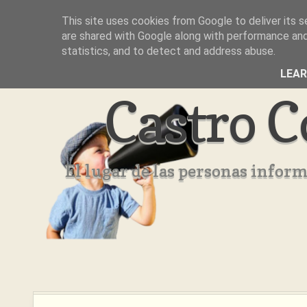
This site uses cookies from Google to deliver its s
Inicio
Aviso Legal
Quienes Somos ??
are shared with Google along with performance and 
statistics, and to detect and address abuse.
LEA
Castro C
El lugar de las personas infor