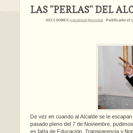
LAS "PERLAS" DEL AL
𝗦𝗘𝗖𝗖𝗜𝗢𝗡𝗘𝗦
Actualidad Municipal
·
𝗣𝘂𝗯𝗹𝗶𝗰𝗮𝗱𝗼 𝗲𝗹
l
De vez en cuando al Alcalde se le escapan 
pasado pleno del 7 de Noviembre, pudimos 
es falta de Educación, Transparencia y No