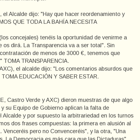
 el Alcalde dijo: "Hay que hacer reordenamiento y
SABEMOS QUE TODA LA BAHÍA NECESITA
(los concejales) tenéis la oportunidad de venirme a
e os dirá. La Transparencia va a ser total". Sin
 contratación de menos de 3000 €, tenemos que
 no." TOMA TRANSPARENCIA.
AXC), el alcalde dijo: "Los comentarios absurdos que
lle". TOMA EDUCACIÓN Y SABER ESTAR.
OE, Castro Verde y AXC) dieron muestras de que algo
y su Equipo de Gobierno aplican la falta de
 Alcalde y por supuesto la arbitrariedad en los turnos
mos dos frases compuestas: la primera en alusión al
ia. Venceréis pero no Convenceréis", y la otra, "Una
sas. La Democracia es más cara que las Dictaduras".