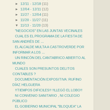
►
12/11 - 12/18
(11)
►
12/04 - 12/11
(12)
►
11/27 - 12/04
(11)
►
11/20 - 11/27
(11)
▼
11/13 - 11/20
(13)
"NEGOCIOS" EN LAS JUNTAS VECINALES
CUAL ES EL PROGRAMA DE LA FIESTA DE
SAN ANDRÉS DE ...
EL ALCALDE MULTA A CASTROVERDE POR
INFORMAR A LOS ...
UN RINCÓN DEL CANTABRICO ABIERTO AL
MUNDO
CUALES SON PRESUNTOS DELITOS
CONTABLES ?
DOCUMENTACIÓN EXPOSITIVA: RUFINO
DÍAZ HELGUERA
!!TIEMPOS DIFICILES!! !!LLEGÓ EL LOBO!!
NI CONVENIO SANITARIO , NI COLEGIO
PÚBLICO
EL GOBIERNO MUNICIPAL "BLOQUEA" LA