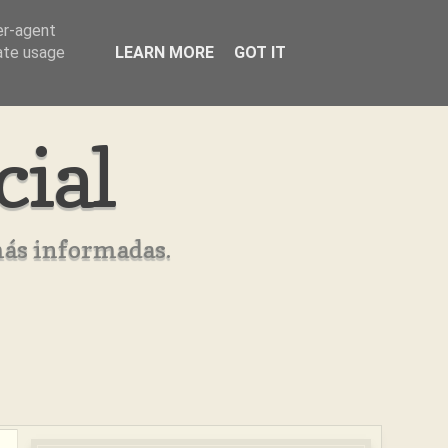
er-agent
rate usage
LEARN MORE
GOT IT
cial
más informadas.