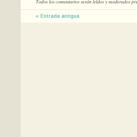
𝑇𝑜𝑑𝑜𝑠 𝑙𝑜𝑠 𝑐𝑜𝑚𝑒𝑛𝑡𝑎𝑟𝑖𝑜𝑠 𝑠𝑒𝑟𝑎́𝑛 𝑙𝑒𝑖́𝑑𝑜𝑠 𝑦 𝑚𝑜𝑑𝑒𝑟𝑎𝑑𝑜𝑠 𝑝𝑟
« Entrada antigua