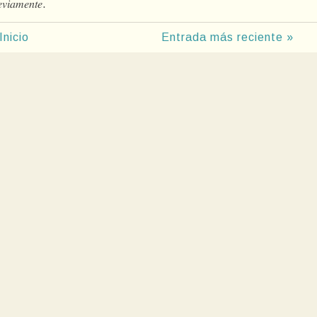
𝑒𝑣𝑖𝑎𝑚𝑒𝑛𝑡𝑒.
Inicio
Entrada más reciente »