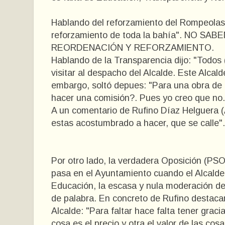
Hablando del reforzamiento del Rompeolas,
reforzamiento de toda la bahía". NO 
REORDENACIÓN Y REFORZAMIENTO.
Hablando de la Transparencia dijo: "Todos 
visitar al despacho del Alcalde. Este Alcald
embargo, soltó depues: "Para una obra de
hacer una comisión?. Pues yo creo que
A un comentario de Rufino Díaz Helguera (
estas acostumbrado a hacer, que se ca
Por otro lado, la verdadera Oposición (PS
pasa en el Ayuntamiento cuando el Alcalde 
Educación, la escasa y nula moderación del
de palabra. En concreto de Rufino destaca
Alcalde: "Para faltar hace falta tener grac
cosa es el precio y otra el valor de las co