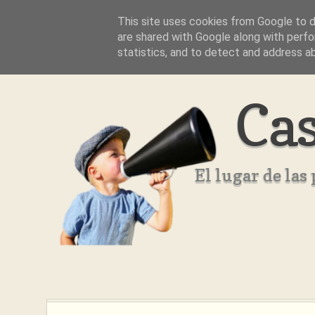
This site uses cookies from Google to de
Inicio
Aviso Legal
Quienes Somos ??
are shared with Google along with perfo
statistics, and to detect and address a
Cas
El lugar de la