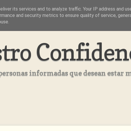
liver its services and to analyze traffic. Your IP address and us
rmance and security metrics to ensure quality of service, gene
buse.
tro Confiden
s personas informadas que desean estar 