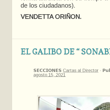
de los ciudadanos).
VENDETTA ORIÑON.
EL GALIBO DE “ SONAB
𝗦𝗘𝗖𝗖𝗜𝗢𝗡𝗘𝗦
Cartas al Director
·
𝗣𝘂
agosto 15, 2021