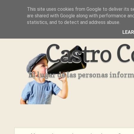
This site uses cookies from Google to deliver its s
Inicio
Aviso Legal
Quienes Somos ??
are shared with Google along with performance and 
statistics, and to detect and address abuse.
LEA
Castro C
El lugar de las personas infor