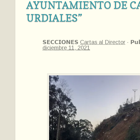
AYUNTAMIENTO DE C
URDIALES”
𝗦𝗘𝗖𝗖𝗜𝗢𝗡𝗘𝗦
Cartas al Director
·
𝗣𝘂
diciembre 11, 2021