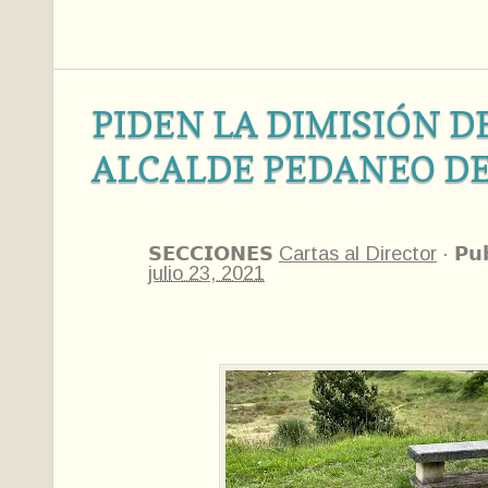
PIDEN LA DIMISIÓN D
ALCALDE PEDANEO D
𝗦𝗘𝗖𝗖𝗜𝗢𝗡𝗘𝗦
Cartas al Director
·
𝗣𝘂
julio 23, 2021