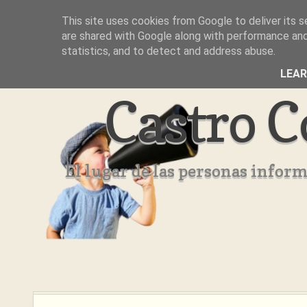
This site uses cookies from Google to deliver its s
Inicio
Aviso Legal
Quienes Somos ??
are shared with Google along with performance and 
statistics, and to detect and address abuse.
LEA
Castro C
El lugar de las personas infor