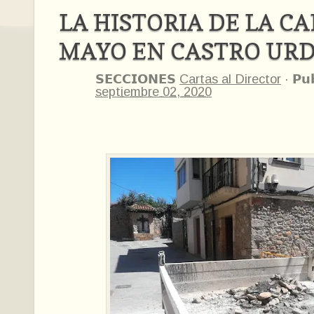
LA HISTORIA DE LA CA
MAYO EN CASTRO URD
𝗦𝗘𝗖𝗖𝗜𝗢𝗡𝗘𝗦
Cartas al Director
·
𝗣𝘂
septiembre 02, 2020