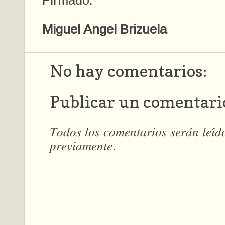
Firmado:
Miguel Angel Brizuela
No hay comentarios:
Publicar un comentari
𝑇𝑜𝑑𝑜𝑠 𝑙𝑜𝑠 𝑐𝑜𝑚𝑒𝑛𝑡𝑎𝑟𝑖𝑜𝑠 𝑠𝑒𝑟𝑎́𝑛 𝑙𝑒𝑖́
𝑝𝑟𝑒𝑣𝑖𝑎𝑚𝑒𝑛𝑡𝑒.