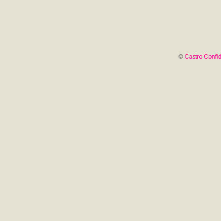
©
Castro Confid