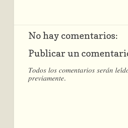
No hay comentarios:
Publicar un comentari
𝑇𝑜𝑑𝑜𝑠 𝑙𝑜𝑠 𝑐𝑜𝑚𝑒𝑛𝑡𝑎𝑟𝑖𝑜𝑠 𝑠𝑒𝑟𝑎́𝑛 𝑙𝑒𝑖́
𝑝𝑟𝑒𝑣𝑖𝑎𝑚𝑒𝑛𝑡𝑒.