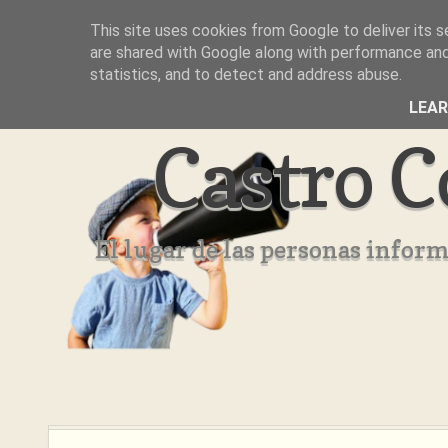
This site uses cookies from Google to deliver its s
Inicio
Aviso Legal
Quienes Somos ??
are shared with Google along with performance and 
statistics, and to detect and address abuse.
LEA
Castro C
El lugar de las personas infor