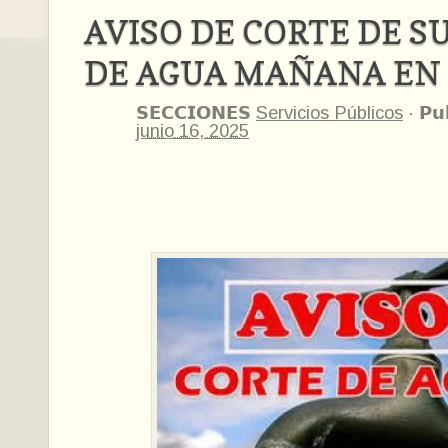
AVISO DE CORTE DE S
DE AGUA MAÑANA EN
𝗦𝗘𝗖𝗖𝗜𝗢𝗡𝗘𝗦
Servicios Públicos
·
𝗣𝘂
junio 16, 2025