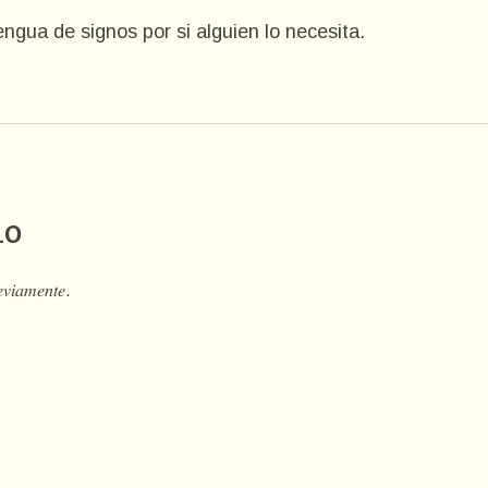
gua de signos por si alguien lo necesita.
io
𝑒𝑣𝑖𝑎𝑚𝑒𝑛𝑡𝑒.