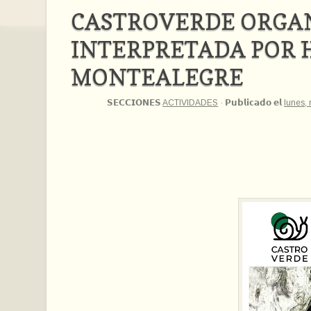
CASTROVERDE ORGA
INTERPRETADA POR 
MONTEALEGRE
𝗦𝗘𝗖𝗖𝗜𝗢𝗡𝗘𝗦
ACTIVIDADES
·
𝗣𝘂𝗯𝗹𝗶𝗰𝗮𝗱𝗼 𝗲𝗹
lunes,