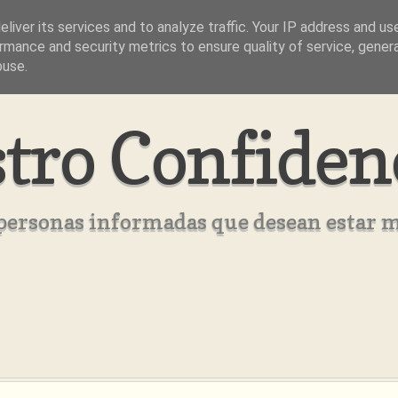
liver its services and to analyze traffic. Your IP address and us
rmance and security metrics to ensure quality of service, gene
buse.
tro Confiden
s personas informadas que desean estar 