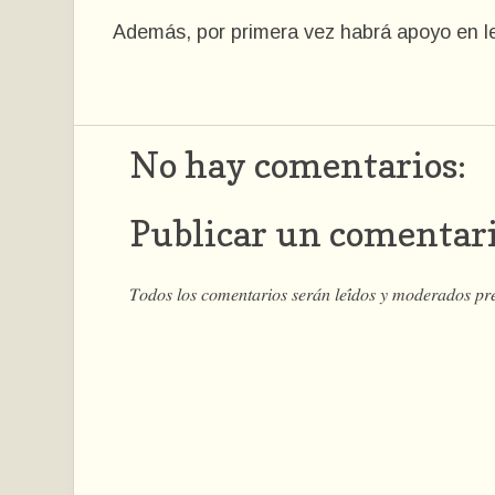
Además, por primera vez habrá apoyo en len
No hay comentarios:
Publicar un comentar
𝑇𝑜𝑑𝑜𝑠 𝑙𝑜𝑠 𝑐𝑜𝑚𝑒𝑛𝑡𝑎𝑟𝑖𝑜𝑠 𝑠𝑒𝑟𝑎́𝑛 𝑙𝑒𝑖́𝑑𝑜𝑠 𝑦 𝑚𝑜𝑑𝑒𝑟𝑎𝑑𝑜𝑠 𝑝𝑟