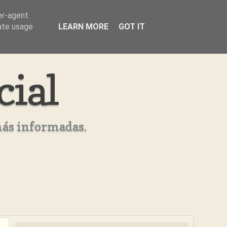
er-agent
rate usage
LEARN MORE
GOT IT
cial
más informadas.