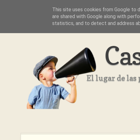
This site uses cookies from Google to de
Inicio
Aviso Legal
Quienes Somos ??
are shared with Google along with perfo
statistics, and to detect and address a
Cas
El lugar de la