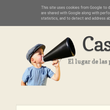
This site uses cookies from Google to de
Inicio
Aviso Legal
Quienes Somos ??
are shared with Google along with perfo
statistics, and to detect and address a
Cas
El lugar de la