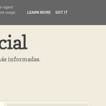
er-agent
rate usage
LEARN MORE
GOT IT
cial
más informadas.