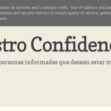
liver its services and to analyze traffic. Your IP address and us
rmance and security metrics to ensure quality of service, gene
buse.
tro Confiden
s personas informadas que desean estar 