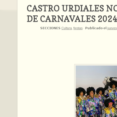
CASTRO URDIALES N
DE CARNAVALES 202
𝗦𝗘𝗖𝗖𝗜𝗢𝗡𝗘𝗦
Cultura
,
fiestas
·
𝗣𝘂𝗯𝗹𝗶𝗰𝗮𝗱𝗼 𝗲𝗹
jueves