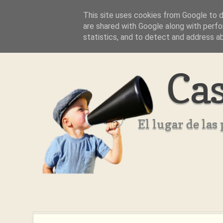
This site uses cookies from Google to de
Inicio
Aviso Legal
Quienes Somos ??
are shared with Google along with perfo
statistics, and to detect and address a
Cas
El lugar de la