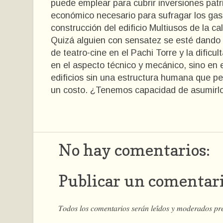
puede emplear para cubrir inversiones pat
económico necesario para sufragar los gast
construcción del edificio Multiusos de la cal
Quizá alguien con sensatez se esté dando 
de teatro-cine en el Pachi Torre y la dific
en el aspecto técnico y mecánico, sino en e
edificios sin una estructura humana que pe
un costo. ¿Tenemos capacidad de asumirlo
No hay comentarios:
Publicar un comentar
𝑇𝑜𝑑𝑜𝑠 𝑙𝑜𝑠 𝑐𝑜𝑚𝑒𝑛𝑡𝑎𝑟𝑖𝑜𝑠 𝑠𝑒𝑟𝑎́𝑛 𝑙𝑒𝑖́𝑑𝑜𝑠 𝑦 𝑚𝑜𝑑𝑒𝑟𝑎𝑑𝑜𝑠 𝑝𝑟