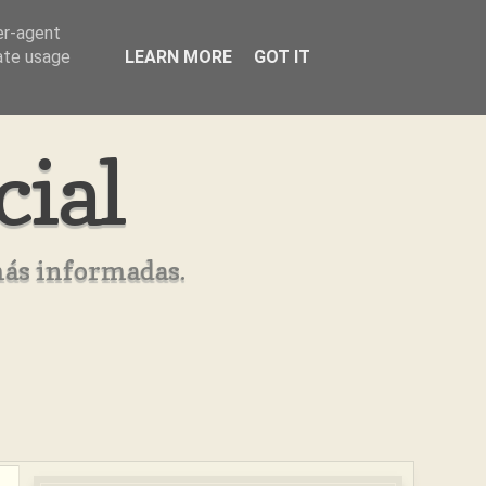
er-agent
rate usage
LEARN MORE
GOT IT
cial
más informadas.