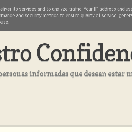
liver its services and to analyze traffic. Your IP address and us
rmance and security metrics to ensure quality of service, gene
buse.
tro Confiden
s personas informadas que desean estar 