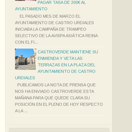
PAGAR TASA DE 200€ AL
AYUNTAMIENTO
EL PASADO MES DE MARZO EL
AYUNTAMIENTO DE CASTRO URDIALES
INICIABA LA CAMPAÑA DE TRAMPEO
SELECTIVO DE LA AVISPA ASIÁTICA REINA
CON EL FI...
CASTROVERDE MANTIENE SU
ENMIENDA Y VETA LAS
TERRAZAS EN LA PLAZA DEL
AYUNTAMIENTO DE CASTRO
URDIALES
PUBLICAMOS LA NOTA DE PRENSA QUE
NOS HA ENVIADO CASTROVERDE ESTA
MAÑANA PARA QUE QUEDE CLARA SU
POSICIÓN EN EL PLENO DE HOY RESPECTO
A LA ...