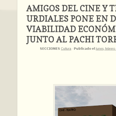
AMIGOS DEL CINE Y 
URDIALES PONE EN 
VIABILIDAD ECONÓM
JUNTO AL PACHI TOR
𝗦𝗘𝗖𝗖𝗜𝗢𝗡𝗘𝗦
Cultura
·
𝗣𝘂𝗯𝗹𝗶𝗰𝗮𝗱𝗼 𝗲𝗹
lunes, febrero