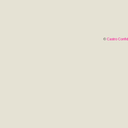
©
Castro Confid