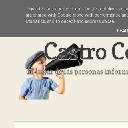
This site uses cookies from Google to deliver its s
Inicio
Aviso Legal
Quienes Somos ??
are shared with Google along with performance and 
statistics, and to detect and address abuse.
LEA
Castro C
El lugar de las personas infor