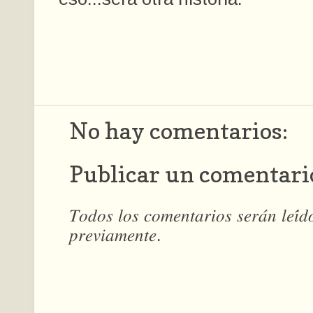
No hay comentarios:
Publicar un comentari
𝑇𝑜𝑑𝑜𝑠 𝑙𝑜𝑠 𝑐𝑜𝑚𝑒𝑛𝑡𝑎𝑟𝑖𝑜𝑠 𝑠𝑒𝑟𝑎́𝑛 𝑙𝑒𝑖́
𝑝𝑟𝑒𝑣𝑖𝑎𝑚𝑒𝑛𝑡𝑒.