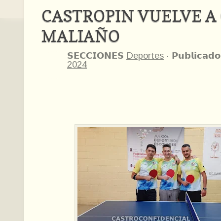
CASTROPIN VUELVE A
MALIAÑO
𝗦𝗘𝗖𝗖𝗜𝗢𝗡𝗘𝗦
Deportes
·
𝗣𝘂𝗯𝗹𝗶𝗰𝗮𝗱𝗼
2024