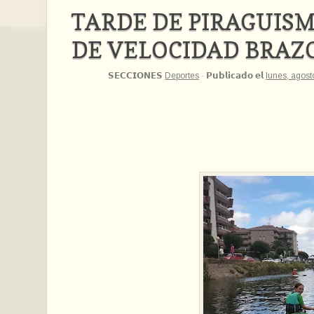
TARDE DE PIRAGUISM
DE VELOCIDAD BRAZ
𝗦𝗘𝗖𝗖𝗜𝗢𝗡𝗘𝗦
Deportes
·
𝗣𝘂𝗯𝗹𝗶𝗰𝗮𝗱𝗼 𝗲𝗹
lunes, agost