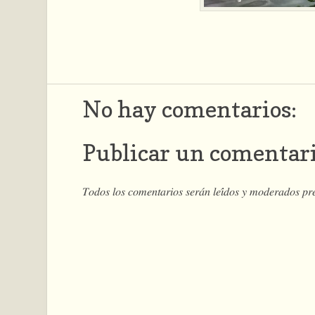
No hay comentarios:
Publicar un comentar
𝑇𝑜𝑑𝑜𝑠 𝑙𝑜𝑠 𝑐𝑜𝑚𝑒𝑛𝑡𝑎𝑟𝑖𝑜𝑠 𝑠𝑒𝑟𝑎́𝑛 𝑙𝑒𝑖́𝑑𝑜𝑠 𝑦 𝑚𝑜𝑑𝑒𝑟𝑎𝑑𝑜𝑠 𝑝𝑟