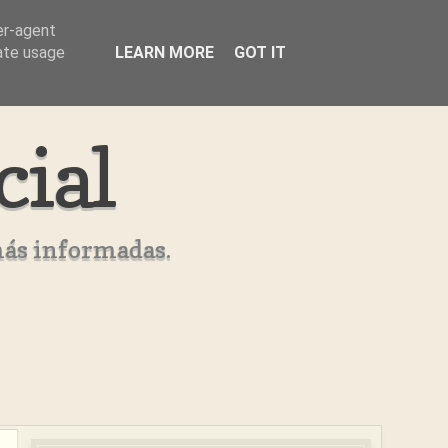
er-agent
rate usage
LEARN MORE
GOT IT
cial
más informadas.