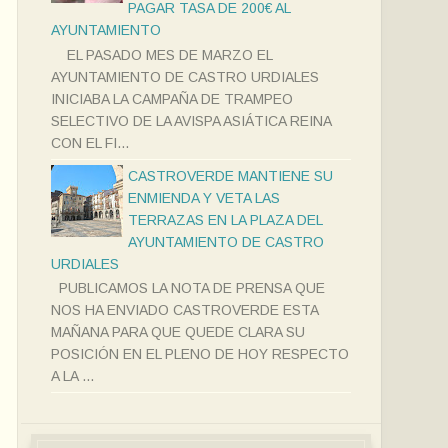
PAGAR TASA DE 200€ AL
AYUNTAMIENTO
EL PASADO MES DE MARZO EL
AYUNTAMIENTO DE CASTRO URDIALES
INICIABA LA CAMPAÑA DE TRAMPEO
SELECTIVO DE LA AVISPA ASIÁTICA REINA
CON EL FI...
CASTROVERDE MANTIENE SU
ENMIENDA Y VETA LAS
TERRAZAS EN LA PLAZA DEL
AYUNTAMIENTO DE CASTRO
URDIALES
PUBLICAMOS LA NOTA DE PRENSA QUE
NOS HA ENVIADO CASTROVERDE ESTA
MAÑANA PARA QUE QUEDE CLARA SU
POSICIÓN EN EL PLENO DE HOY RESPECTO
A LA ...