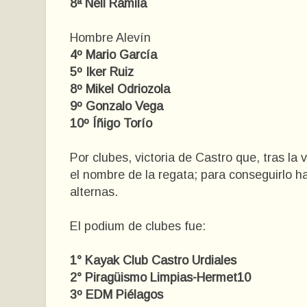
8ª Nell Rámila
Hombre Alevín
4º Mario García
5º Iker Ruiz
8º Mikel Odriozola
9º Gonzalo Vega
10º Íñigo Torío
Por clubes, victoria de Castro que, tras la 
el nombre de la regata; para conseguirlo h
alternas.
El podium de clubes fue:
1° Kayak Club Castro Urdiales
2° Piragüismo Limpias-Hermet10
3º EDM Piélagos