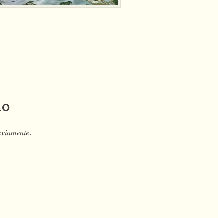
io
𝑒𝑣𝑖𝑎𝑚𝑒𝑛𝑡𝑒.