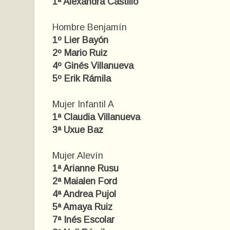
1ª Alexandra Castillo
Hombre Benjamín
1º Lier Bayón
2º Mario Ruiz
4º Ginés Villanueva
5º Erik Rámila
Mujer Infantil A
1ª Claudia Villanueva
3ª Uxue Baz
Mujer Alevín
1ª Arianne Rusu
2ª Maialen Ford
4ª Andrea Pujol
5ª Amaya Ruiz
7ª Inés Escolar