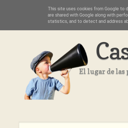
This site uses cookies from Google to de
Inicio
Aviso Legal
Quienes Somos ??
are shared with Google along with perfo
statistics, and to detect and address a
Cas
El lugar de la