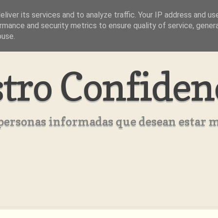
liver its services and to analyze traffic. Your IP address and us
rmance and security metrics to ensure quality of service, gene
buse.
tro Confiden
s personas informadas que desean estar 