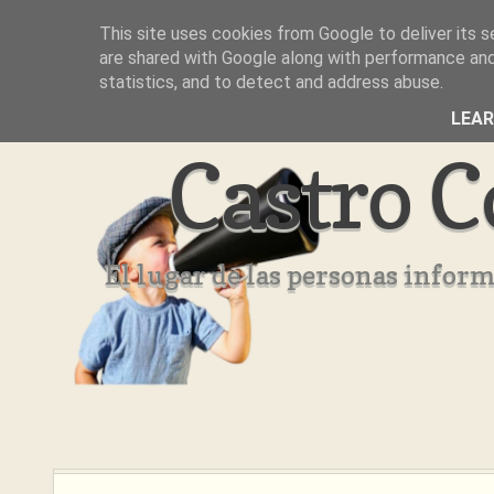
This site uses cookies from Google to deliver its s
Inicio
Aviso Legal
Quienes Somos ??
are shared with Google along with performance and 
statistics, and to detect and address abuse.
LEA
Castro C
El lugar de las personas infor