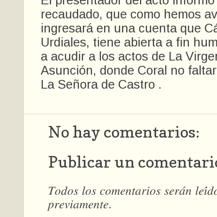
El presentador del acto informó
recaudado, que como hemos a
ingresará en una cuenta que Cá
Urdiales, tiene abierta a fin hum
a acudir a los actos de La Virg
Asunción, donde Coral no faltar
La Señora de Castro .
No hay comentarios:
Publicar un comentari
𝑇𝑜𝑑𝑜𝑠 𝑙𝑜𝑠 𝑐𝑜𝑚𝑒𝑛𝑡𝑎𝑟𝑖𝑜𝑠 𝑠𝑒𝑟𝑎́𝑛 𝑙𝑒𝑖́
𝑝𝑟𝑒𝑣𝑖𝑎𝑚𝑒𝑛𝑡𝑒.