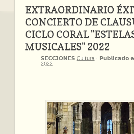
EXTRAORDINARIO ÉXI
CONCIERTO DE CLAUS
CICLO CORAL "ESTELA
MUSICALES" 2022
𝗦𝗘𝗖𝗖𝗜𝗢𝗡𝗘𝗦
Cultura
·
𝗣𝘂𝗯𝗹𝗶𝗰𝗮𝗱𝗼 𝗲
2022