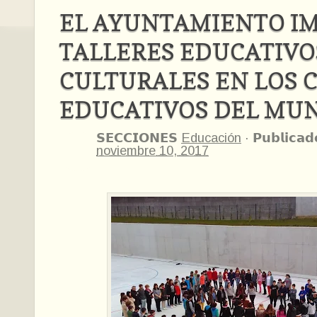
EL AYUNTAMIENTO I
TALLERES EDUCATIVO
CULTURALES EN LOS 
EDUCATIVOS DEL MUN
𝗦𝗘𝗖𝗖𝗜𝗢𝗡𝗘𝗦
Educación
·
𝗣𝘂𝗯𝗹𝗶𝗰𝗮𝗱
noviembre 10, 2017