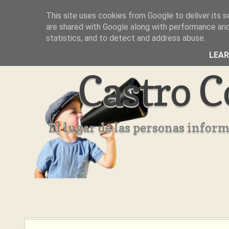
This site uses cookies from Google to deliver its s
Inicio
Aviso Legal
Quienes Somos ??
are shared with Google along with performance and 
statistics, and to detect and address abuse.
LEA
Castro C
El lugar de las personas infor