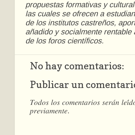
propuestas formativas y cultura
las cuales se ofrecen a estudian
de los institutos castreños, apo
añadido y socialmente rentable 
de los foros científicos.
No hay comentarios:
Publicar un comentari
𝑇𝑜𝑑𝑜𝑠 𝑙𝑜𝑠 𝑐𝑜𝑚𝑒𝑛𝑡𝑎𝑟𝑖𝑜𝑠 𝑠𝑒𝑟𝑎́𝑛 𝑙𝑒𝑖́
𝑝𝑟𝑒𝑣𝑖𝑎𝑚𝑒𝑛𝑡𝑒.