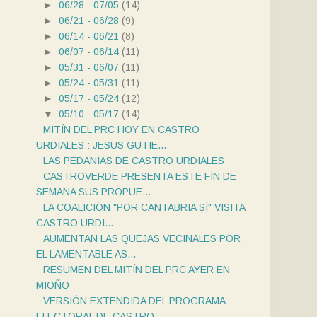
►
06/28 - 07/05
(14)
►
06/21 - 06/28
(9)
►
06/14 - 06/21
(8)
►
06/07 - 06/14
(11)
►
05/31 - 06/07
(11)
►
05/24 - 05/31
(11)
►
05/17 - 05/24
(12)
▼
05/10 - 05/17
(14)
MITÍN DEL PRC HOY EN CASTRO
URDIALES : JESUS GUTIE...
LAS PEDANIAS DE CASTRO URDIALES
CASTROVERDE PRESENTA ESTE FÍN DE
SEMANA SUS PROPUE...
LA COALICIÓN "POR CANTABRIA SÍ" VISITA
CASTRO URDI...
AUMENTAN LAS QUEJAS VECINALES POR
EL LAMENTABLE AS...
RESUMEN DEL MITÍN DEL PRC AYER EN
MIOÑO
VERSIÓN EXTENDIDA DEL PROGRAMA
ELECTORAL DE CASTRO...