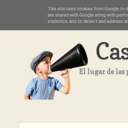
This site uses cookies from Google to de
Inicio
Aviso Legal
Quienes Somos ??
are shared with Google along with perfo
statistics, and to detect and address a
Cas
El lugar de la