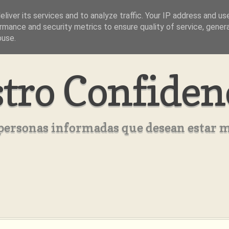
liver its services and to analyze traffic. Your IP address and us
rmance and security metrics to ensure quality of service, gene
buse.
tro Confiden
s personas informadas que desean estar 