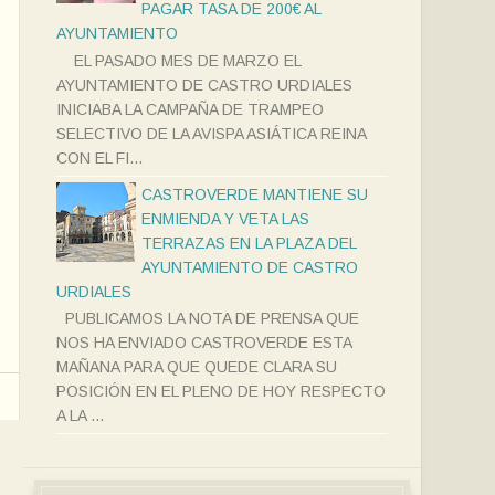
PAGAR TASA DE 200€ AL
AYUNTAMIENTO
EL PASADO MES DE MARZO EL
AYUNTAMIENTO DE CASTRO URDIALES
INICIABA LA CAMPAÑA DE TRAMPEO
SELECTIVO DE LA AVISPA ASIÁTICA REINA
CON EL FI...
CASTROVERDE MANTIENE SU
ENMIENDA Y VETA LAS
TERRAZAS EN LA PLAZA DEL
AYUNTAMIENTO DE CASTRO
URDIALES
PUBLICAMOS LA NOTA DE PRENSA QUE
NOS HA ENVIADO CASTROVERDE ESTA
MAÑANA PARA QUE QUEDE CLARA SU
POSICIÓN EN EL PLENO DE HOY RESPECTO
A LA ...