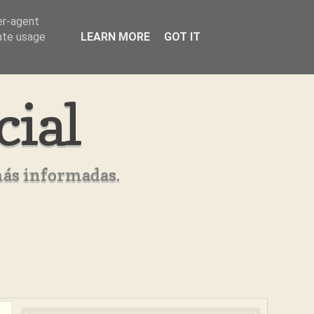
er-agent
rate usage
LEARN MORE
GOT IT
cial
más informadas.