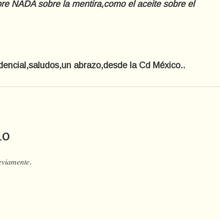
pre NADA sobre la mentira,como el aceite sobre el
encial,saludos,un abrazo,desde la Cd México..
io
𝑒𝑣𝑖𝑎𝑚𝑒𝑛𝑡𝑒.