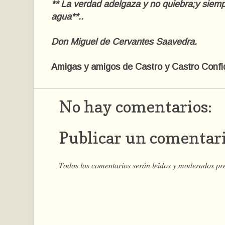
** La verdad adelgaza y no quiebra;y siem
agua**..
Don Miguel de Cervantes Saavedra.
Amigas y amigos de Castro y Castro Confid
No hay comentarios:
Publicar un comentar
𝑇𝑜𝑑𝑜𝑠 𝑙𝑜𝑠 𝑐𝑜𝑚𝑒𝑛𝑡𝑎𝑟𝑖𝑜𝑠 𝑠𝑒𝑟𝑎́𝑛 𝑙𝑒𝑖́𝑑𝑜𝑠 𝑦 𝑚𝑜𝑑𝑒𝑟𝑎𝑑𝑜𝑠 𝑝𝑟