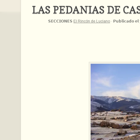
LAS PEDANIAS DE CA
𝗦𝗘𝗖𝗖𝗜𝗢𝗡𝗘𝗦
El Rincón de Luciano
·
𝗣𝘂𝗯𝗹𝗶𝗰𝗮𝗱𝗼 𝗲𝗹