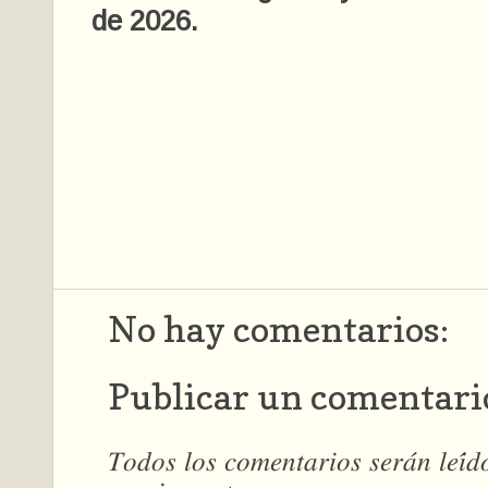
de 2026.
No hay comentarios:
Publicar un comentari
𝑇𝑜𝑑𝑜𝑠 𝑙𝑜𝑠 𝑐𝑜𝑚𝑒𝑛𝑡𝑎𝑟𝑖𝑜𝑠 𝑠𝑒𝑟𝑎́𝑛 𝑙𝑒𝑖́