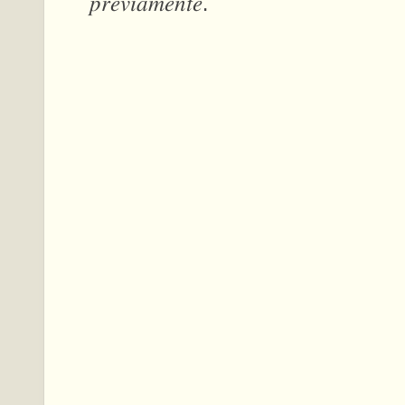
𝑝𝑟𝑒𝑣𝑖𝑎𝑚𝑒𝑛𝑡𝑒.