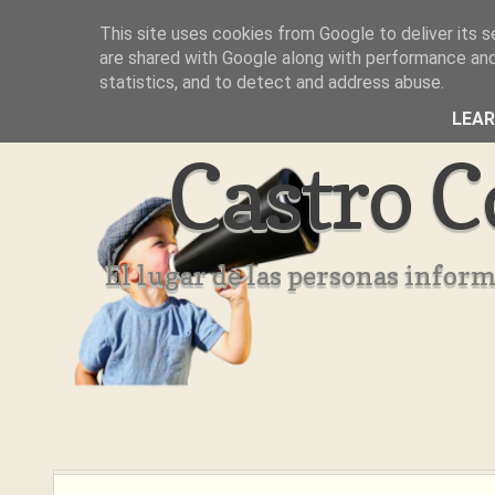
This site uses cookies from Google to deliver its s
Inicio
Aviso Legal
Quienes Somos ??
are shared with Google along with performance and 
statistics, and to detect and address abuse.
LEA
Castro C
El lugar de las personas infor