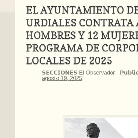
EL AYUNTAMIENTO D
URDIALES CONTRATA 
HOMBRES Y 12 MUJERE
PROGRAMA DE CORPO
LOCALES DE 2025
𝗦𝗘𝗖𝗖𝗜𝗢𝗡𝗘𝗦
El Observador
·
𝗣𝘂𝗯𝗹𝗶
agosto 19, 2025