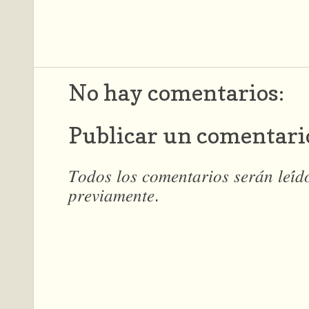
No hay comentarios:
Publicar un comentari
𝑇𝑜𝑑𝑜𝑠 𝑙𝑜𝑠 𝑐𝑜𝑚𝑒𝑛𝑡𝑎𝑟𝑖𝑜𝑠 𝑠𝑒𝑟𝑎́𝑛 𝑙𝑒𝑖́
𝑝𝑟𝑒𝑣𝑖𝑎𝑚𝑒𝑛𝑡𝑒.