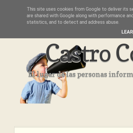
This site uses cookies from Google to deliver its s
Inicio
Aviso Legal
Quienes Somos ??
are shared with Google along with performance and 
statistics, and to detect and address abuse.
LEA
Castro C
El lugar de las personas infor