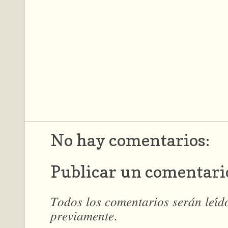
No hay comentarios:
Publicar un comentari
𝑇𝑜𝑑𝑜𝑠 𝑙𝑜𝑠 𝑐𝑜𝑚𝑒𝑛𝑡𝑎𝑟𝑖𝑜𝑠 𝑠𝑒𝑟𝑎́𝑛 𝑙𝑒𝑖́
𝑝𝑟𝑒𝑣𝑖𝑎𝑚𝑒𝑛𝑡𝑒.