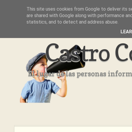
This site uses cookies from Google to deliver its s
Inicio
Aviso Legal
Quienes Somos ??
are shared with Google along with performance and 
statistics, and to detect and address abuse.
LEA
Castro C
El lugar de las personas infor