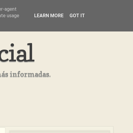
er-agent
rate usage
LEARN MORE
GOT IT
cial
más informadas.