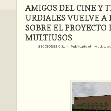
AMIGOS DEL CINE Y 
URDIALES VUELVE A
SOBRE EL PROYECTO 
MULTIUSOS
𝗦𝗘𝗖𝗖𝗜𝗢𝗡𝗘𝗦
Cultura
·
𝗣𝘂𝗯𝗹𝗶𝗰𝗮𝗱𝗼 𝗲𝗹
miércoles, se