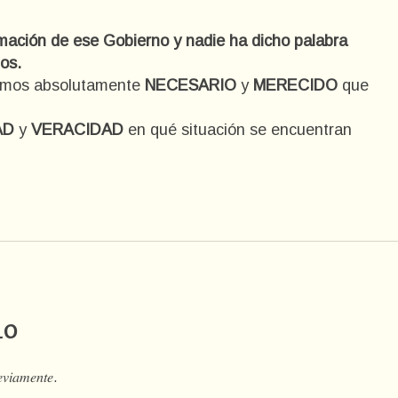
rmación de ese Gobierno y nadie ha dicho palabra
os.
ramos absolutamente
NECESARIO
y
MERECIDO
que
AD
y
VERACIDAD
en qué situación se encuentran
io
𝑒𝑣𝑖𝑎𝑚𝑒𝑛𝑡𝑒.