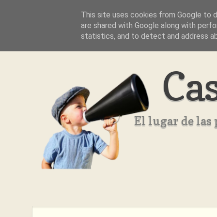
This site uses cookies from Google to de
Inicio
Aviso Legal
Quienes Somos ??
are shared with Google along with perfo
statistics, and to detect and address a
Cas
El lugar de la