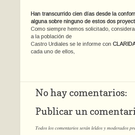
Han transcurrido cien días desde la confo
alguna sobre ninguno de estos dos proyect
Como siempre hemos solicitado, conside
a la población de
Castro Urdiales se le informe con
CLARID
cada uno de ellos,
No hay comentarios:
Publicar un comentar
𝑇𝑜𝑑𝑜𝑠 𝑙𝑜𝑠 𝑐𝑜𝑚𝑒𝑛𝑡𝑎𝑟𝑖𝑜𝑠 𝑠𝑒𝑟𝑎́𝑛 𝑙𝑒𝑖́𝑑𝑜𝑠 𝑦 𝑚𝑜𝑑𝑒𝑟𝑎𝑑𝑜𝑠 𝑝𝑟