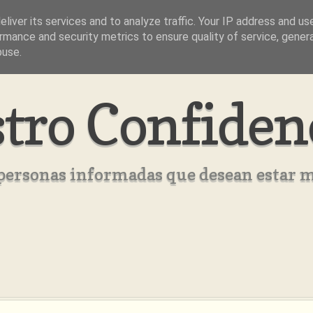
liver its services and to analyze traffic. Your IP address and us
rmance and security metrics to ensure quality of service, gene
buse.
tro Confiden
s personas informadas que desean estar 