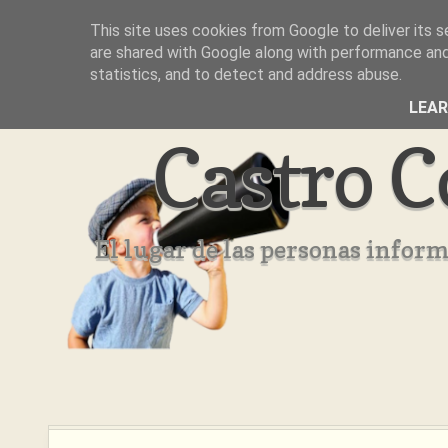
This site uses cookies from Google to deliver its s
Inicio
Aviso Legal
Quienes Somos ??
are shared with Google along with performance and 
statistics, and to detect and address abuse.
LEA
Castro C
El lugar de las personas infor