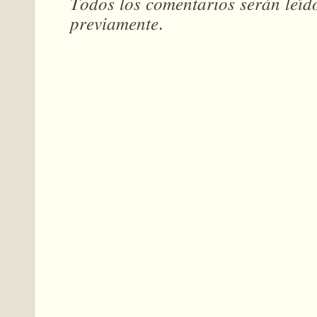
𝑇𝑜𝑑𝑜𝑠 𝑙𝑜𝑠 𝑐𝑜𝑚𝑒𝑛𝑡𝑎𝑟𝑖𝑜𝑠 𝑠𝑒𝑟𝑎́𝑛 𝑙𝑒𝑖́
𝑝𝑟𝑒𝑣𝑖𝑎𝑚𝑒𝑛𝑡𝑒.