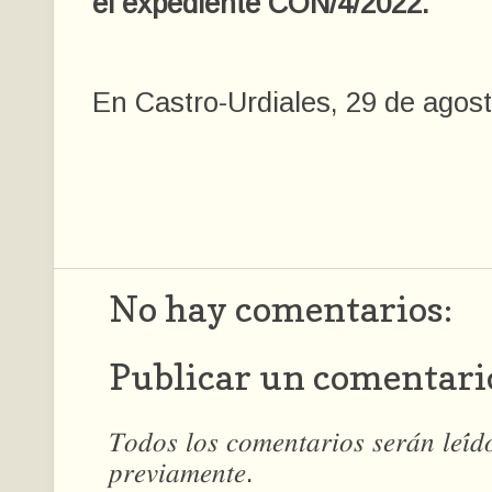
el expediente CON/4/2022.
En Castro-Urdiales, 29 de agos
No hay comentarios:
Publicar un comentari
𝑇𝑜𝑑𝑜𝑠 𝑙𝑜𝑠 𝑐𝑜𝑚𝑒𝑛𝑡𝑎𝑟𝑖𝑜𝑠 𝑠𝑒𝑟𝑎́𝑛 𝑙𝑒𝑖́
𝑝𝑟𝑒𝑣𝑖𝑎𝑚𝑒𝑛𝑡𝑒.