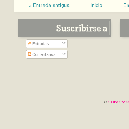
« Entrada antigua
Inicio
En
Suscribirse a
Entradas
Comentarios
©
Castro Confid