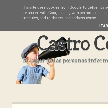
This site uses cookies from Google to deliver its s
Inicio
Aviso Legal
Quienes Somos ??
are shared with Google along with performance and 
statistics, and to detect and address abuse.
LEA
Castro C
El lugar de las personas infor