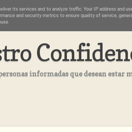
liver its services and to analyze traffic. Your IP address and us
rmance and security metrics to ensure quality of service, gene
buse.
tro Confiden
s personas informadas que desean estar 