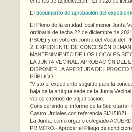
criterios de adjudicación". El plazo de lici
El
documento de aprobación del expedient
El Pleno de la entidad local menor Junta V
ordinaria de fecha 22 de diciembre de 2021
PSOE) y un voto en contra del Vocal del PR
2. EXPEDIENTE DE CONCESIÓN DEMAN
MANTENIMIENTO DE LOS LOCALES SITO
LA JUNTA VECINAL. APROBACIÓN DEL 
DISPONER LA APERTURA DEL PROCEDI
PÚBLICO.
“Visto el expediente seguido para la conces
baja de la antigua sede de la Junta Vecina
varios criterios de adjudicación.
Considerando el informe de la Secretaría-
Castro Urdiales con referencia SIJ15I0ZI.
La Junta, como órgano colegiado ACUERD
PRIMERO.- Aprobar el Pliego de condicione