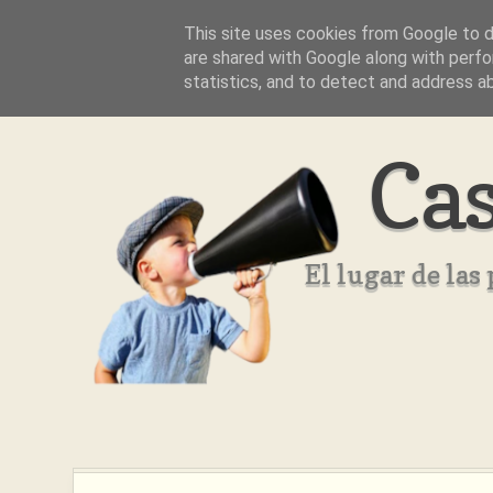
This site uses cookies from Google to de
Inicio
Aviso Legal
Quienes Somos ??
are shared with Google along with perfo
statistics, and to detect and address a
Cas
El lugar de la