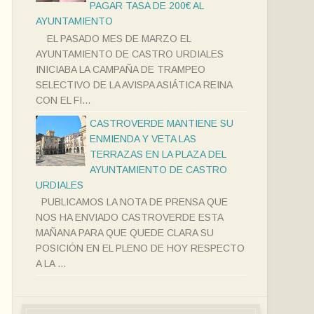
PAGAR TASA DE 200€ AL
AYUNTAMIENTO
EL PASADO MES DE MARZO EL
AYUNTAMIENTO DE CASTRO URDIALES
INICIABA LA CAMPAÑA DE TRAMPEO
SELECTIVO DE LA AVISPA ASIÁTICA REINA
CON EL FI...
CASTROVERDE MANTIENE SU
ENMIENDA Y VETA LAS
TERRAZAS EN LA PLAZA DEL
AYUNTAMIENTO DE CASTRO
URDIALES
PUBLICAMOS LA NOTA DE PRENSA QUE
NOS HA ENVIADO CASTROVERDE ESTA
MAÑANA PARA QUE QUEDE CLARA SU
POSICIÓN EN EL PLENO DE HOY RESPECTO
A LA ...