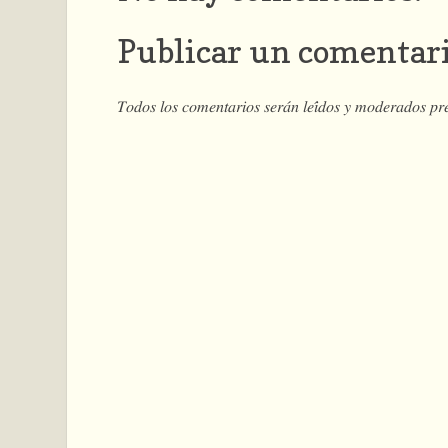
Publicar un comentar
𝑇𝑜𝑑𝑜𝑠 𝑙𝑜𝑠 𝑐𝑜𝑚𝑒𝑛𝑡𝑎𝑟𝑖𝑜𝑠 𝑠𝑒𝑟𝑎́𝑛 𝑙𝑒𝑖́𝑑𝑜𝑠 𝑦 𝑚𝑜𝑑𝑒𝑟𝑎𝑑𝑜𝑠 𝑝𝑟