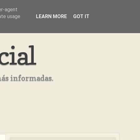
er-agent
rate usage
LEARN MORE
GOT IT
cial
más informadas.