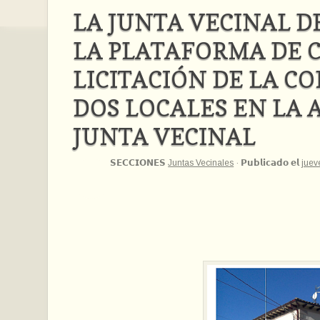
LA JUNTA VECINAL D
LA PLATAFORMA DE 
LICITACIÓN DE LA C
DOS LOCALES EN LA 
JUNTA VECINAL
𝗦𝗘𝗖𝗖𝗜𝗢𝗡𝗘𝗦
Juntas Vecinales
·
𝗣𝘂𝗯𝗹𝗶𝗰𝗮𝗱𝗼 𝗲𝗹
juev