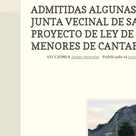
ADMITIDAS ALGUNAS
JUNTA VECINAL DE 
PROYECTO DE LEY DE
MENORES DE CANTA
𝗦𝗘𝗖𝗖𝗜𝗢𝗡𝗘𝗦
Juntas Vecinales
·
𝗣𝘂𝗯𝗹𝗶𝗰𝗮𝗱𝗼 𝗲𝗹
lune