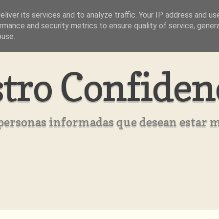
liver its services and to analyze traffic. Your IP address and us
rmance and security metrics to ensure quality of service, gene
buse.
tro Confiden
s personas informadas que desean estar 