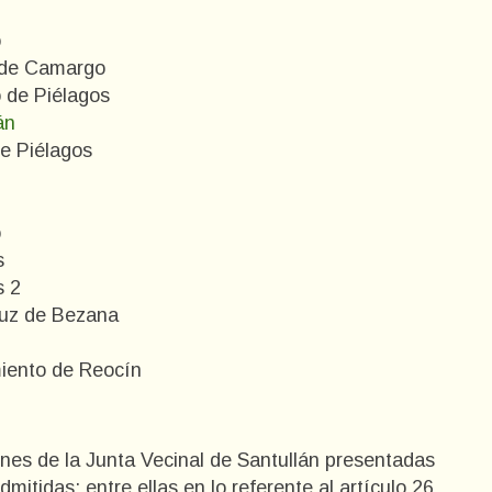
n
o
a de Camargo
 de Piélagos
án
de Piélagos
o
s
s 2
ruz de Bezana
miento de Reocín
ones de la Junta Vecinal de Santullán presentadas
mitidas; entre ellas en lo referente al artículo 26.