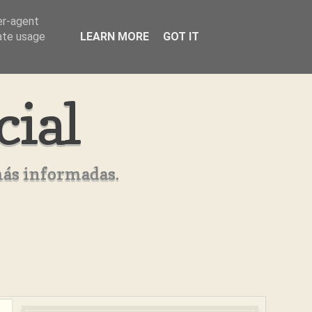
er-agent
rate usage
LEARN MORE
GOT IT
cial
más informadas.