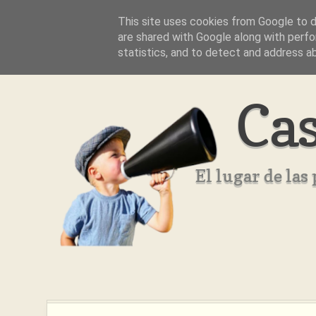
This site uses cookies from Google to de
Inicio
Aviso Legal
Quienes Somos ??
are shared with Google along with perfo
statistics, and to detect and address a
Cas
El lugar de la