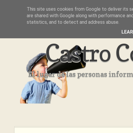
This site uses cookies from Google to deliver its s
Inicio
Aviso Legal
Quienes Somos ??
are shared with Google along with performance and 
statistics, and to detect and address abuse.
LEA
Castro C
El lugar de las personas infor