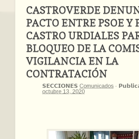
CASTROVERDE DENUN
PACTO ENTRE PSOE Y 
CASTRO URDIALES PA
BLOQUEO DE LA COMI
VIGILANCIA EN LA
CONTRATACIÓN
𝗦𝗘𝗖𝗖𝗜𝗢𝗡𝗘𝗦
Comunicados
·
𝗣𝘂𝗯𝗹𝗶
octubre 13, 2020