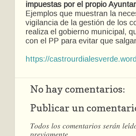
impuestas por el propio Ayunta
Ejemplos que muestran la nece
vigilancia de la gestión de los 
realiza el gobierno municipal, 
con el PP para evitar que salgan
https://castrourdialesverde.wor
No hay comentarios:
Publicar un comentari
𝑇𝑜𝑑𝑜𝑠 𝑙𝑜𝑠 𝑐𝑜𝑚𝑒𝑛𝑡𝑎𝑟𝑖𝑜𝑠 𝑠𝑒𝑟𝑎́𝑛 𝑙𝑒𝑖́
𝑝𝑟𝑒𝑣𝑖𝑎𝑚𝑒𝑛𝑡𝑒.