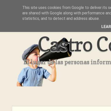
This site uses cookies from Google to deliver its s
Inicio
Aviso Legal
Quienes Somos ??
are shared with Google along with performance and 
statistics, and to detect and address abuse.
LEA
Castro C
El lugar de las personas infor