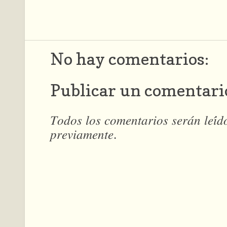
No hay comentarios:
Publicar un comentari
𝑇𝑜𝑑𝑜𝑠 𝑙𝑜𝑠 𝑐𝑜𝑚𝑒𝑛𝑡𝑎𝑟𝑖𝑜𝑠 𝑠𝑒𝑟𝑎́𝑛 𝑙𝑒𝑖́
𝑝𝑟𝑒𝑣𝑖𝑎𝑚𝑒𝑛𝑡𝑒.