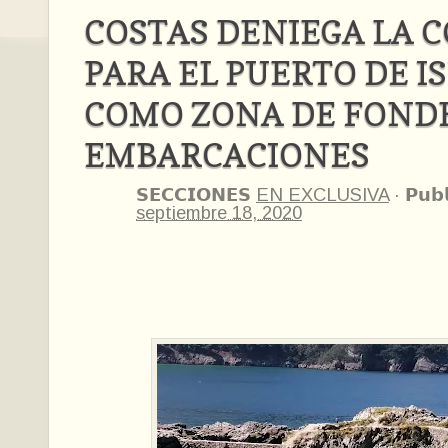
COSTAS DENIEGA LA 
PARA EL PUERTO DE I
COMO ZONA DE FOND
EMBARCACIONES
𝗦𝗘𝗖𝗖𝗜𝗢𝗡𝗘𝗦
EN EXCLUSIVA
·
𝗣𝘂𝗯
septiembre 18, 2020