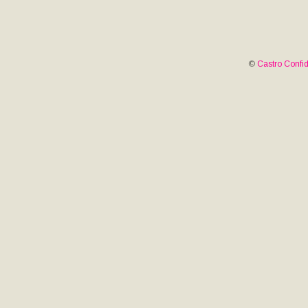
©
Castro Confid