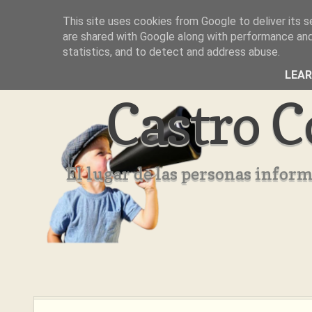
This site uses cookies from Google to deliver its s
Inicio
Aviso Legal
Quienes Somos ??
are shared with Google along with performance and 
statistics, and to detect and address abuse.
LEA
Castro C
El lugar de las personas infor