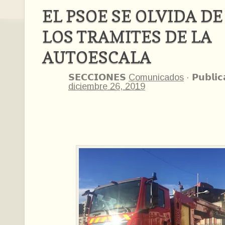
EL PSOE SE OLVIDA DE
LOS TRAMITES DE LA
AUTOESCALA
𝗦𝗘𝗖𝗖𝗜𝗢𝗡𝗘𝗦
Comunicados
·
𝗣𝘂𝗯𝗹𝗶
diciembre 26, 2019