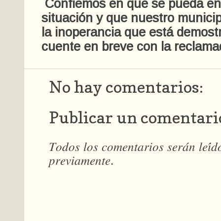
Confiemos en que se pueda en
situación y que nuestro municip
la inoperancia que está demos
cuente en breve con la reclama
No hay comentarios:
Publicar un comentari
𝑇𝑜𝑑𝑜𝑠 𝑙𝑜𝑠 𝑐𝑜𝑚𝑒𝑛𝑡𝑎𝑟𝑖𝑜𝑠 𝑠𝑒𝑟𝑎́𝑛 𝑙𝑒𝑖́
𝑝𝑟𝑒𝑣𝑖𝑎𝑚𝑒𝑛𝑡𝑒.