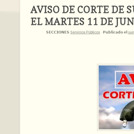
AVISO DE CORTE DE 
EL MARTES 11 DE JU
𝗦𝗘𝗖𝗖𝗜𝗢𝗡𝗘𝗦
Servicios Públicos
·
𝗣𝘂𝗯𝗹𝗶𝗰𝗮𝗱𝗼 𝗲𝗹
jue