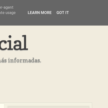
er-agent
rate usage
LEARN MORE
GOT IT
cial
más informadas.