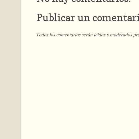
Publicar un comentar
𝑇𝑜𝑑𝑜𝑠 𝑙𝑜𝑠 𝑐𝑜𝑚𝑒𝑛𝑡𝑎𝑟𝑖𝑜𝑠 𝑠𝑒𝑟𝑎́𝑛 𝑙𝑒𝑖́𝑑𝑜𝑠 𝑦 𝑚𝑜𝑑𝑒𝑟𝑎𝑑𝑜𝑠 𝑝𝑟