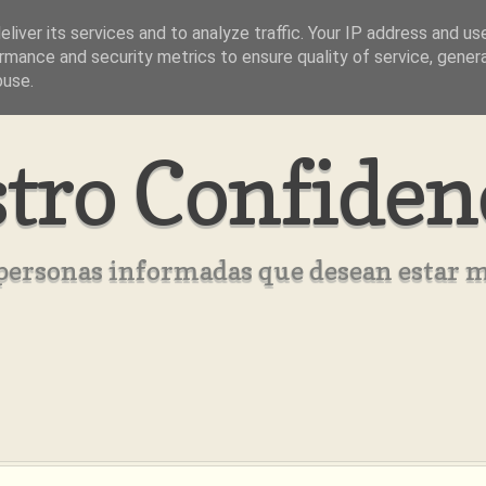
liver its services and to analyze traffic. Your IP address and us
rmance and security metrics to ensure quality of service, gene
buse.
tro Confiden
s personas informadas que desean estar 