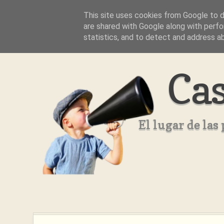
This site uses cookies from Google to de
Inicio
Aviso Legal
Quienes Somos ??
are shared with Google along with perfo
statistics, and to detect and address a
Cas
El lugar de la