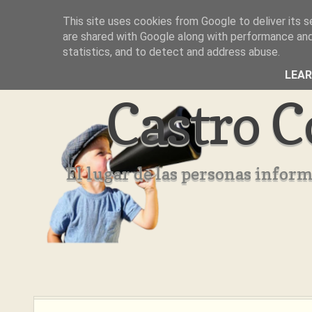
This site uses cookies from Google to deliver its s
Inicio
Aviso Legal
Quienes Somos ??
are shared with Google along with performance and 
statistics, and to detect and address abuse.
LEA
Castro C
El lugar de las personas infor