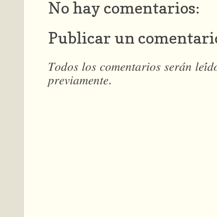
No hay comentarios:
Publicar un comentari
𝑇𝑜𝑑𝑜𝑠 𝑙𝑜𝑠 𝑐𝑜𝑚𝑒𝑛𝑡𝑎𝑟𝑖𝑜𝑠 𝑠𝑒𝑟𝑎́𝑛 𝑙𝑒𝑖́
𝑝𝑟𝑒𝑣𝑖𝑎𝑚𝑒𝑛𝑡𝑒.