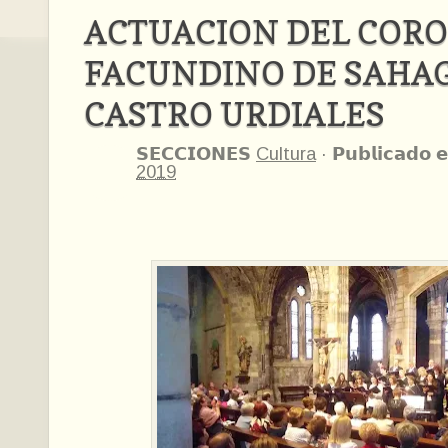
ACTUACION DEL CORO
FACUNDINO DE SAHA
CASTRO URDIALES
𝗦𝗘𝗖𝗖𝗜𝗢𝗡𝗘𝗦
Cultura
·
𝗣𝘂𝗯𝗹𝗶𝗰𝗮𝗱𝗼 𝗲
2019