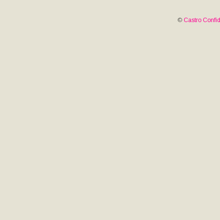
©
Castro Confid