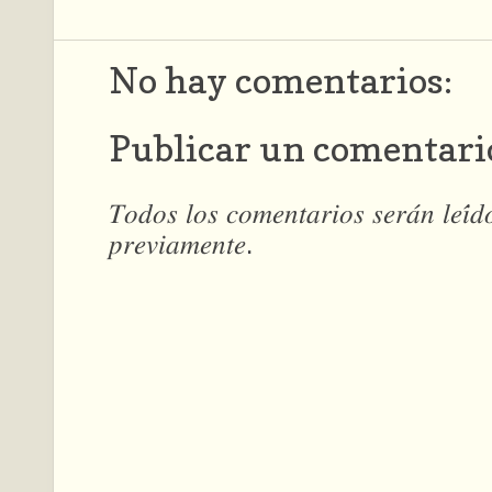
No hay comentarios:
Publicar un comentari
𝑇𝑜𝑑𝑜𝑠 𝑙𝑜𝑠 𝑐𝑜𝑚𝑒𝑛𝑡𝑎𝑟𝑖𝑜𝑠 𝑠𝑒𝑟𝑎́𝑛 𝑙𝑒𝑖́
𝑝𝑟𝑒𝑣𝑖𝑎𝑚𝑒𝑛𝑡𝑒.