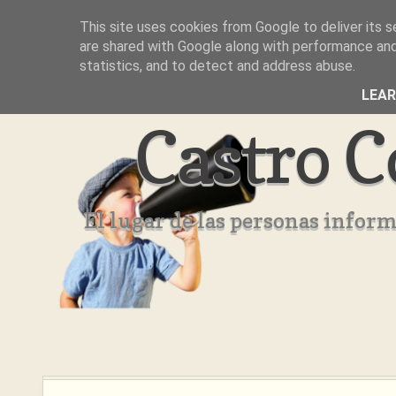
This site uses cookies from Google to deliver its s
Inicio
Aviso Legal
Quienes Somos ??
are shared with Google along with performance and 
statistics, and to detect and address abuse.
LEA
Castro C
El lugar de las personas infor