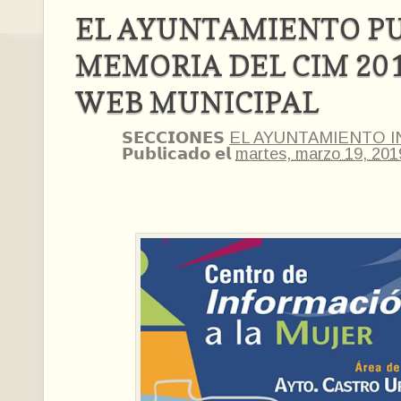
EL AYUNTAMIENTO PU
MEMORIA DEL CIM 201
WEB MUNICIPAL
𝗦𝗘𝗖𝗖𝗜𝗢𝗡𝗘𝗦
EL AYUNTAMIENTO 
𝗣𝘂𝗯𝗹𝗶𝗰𝗮𝗱𝗼 𝗲𝗹
martes, marzo 19, 201