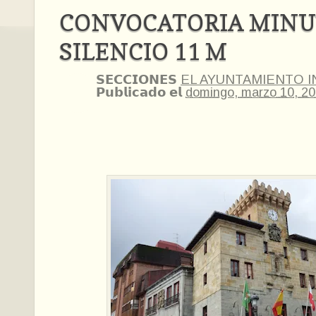
CONVOCATORIA MINU
SILENCIO 11 M
𝗦𝗘𝗖𝗖𝗜𝗢𝗡𝗘𝗦
EL AYUNTAMIENTO 
𝗣𝘂𝗯𝗹𝗶𝗰𝗮𝗱𝗼 𝗲𝗹
domingo, marzo 10, 2