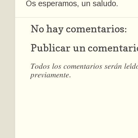
Os esperamos, un saludo.
No hay comentarios:
Publicar un comentari
𝑇𝑜𝑑𝑜𝑠 𝑙𝑜𝑠 𝑐𝑜𝑚𝑒𝑛𝑡𝑎𝑟𝑖𝑜𝑠 𝑠𝑒𝑟𝑎́𝑛 𝑙𝑒𝑖́
𝑝𝑟𝑒𝑣𝑖𝑎𝑚𝑒𝑛𝑡𝑒.