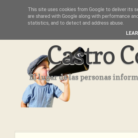
This site uses cookies from Google to deliver its s
Inicio
Aviso Legal
Quienes Somos ??
are shared with Google along with performance and 
statistics, and to detect and address abuse.
LEA
Castro C
El lugar de las personas infor