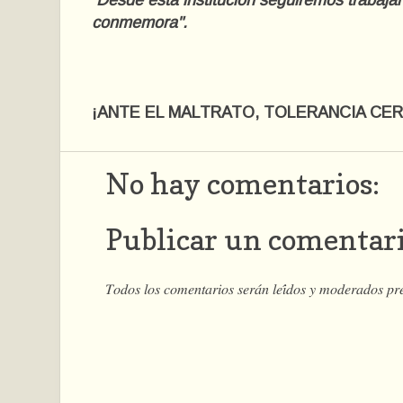
Desde esta institución seguiremos trabajan
conmemora".
¡ANTE EL MALTRATO, TOLERANCIA CER
No hay comentarios:
Publicar un comentar
𝑇𝑜𝑑𝑜𝑠 𝑙𝑜𝑠 𝑐𝑜𝑚𝑒𝑛𝑡𝑎𝑟𝑖𝑜𝑠 𝑠𝑒𝑟𝑎́𝑛 𝑙𝑒𝑖́𝑑𝑜𝑠 𝑦 𝑚𝑜𝑑𝑒𝑟𝑎𝑑𝑜𝑠 𝑝𝑟