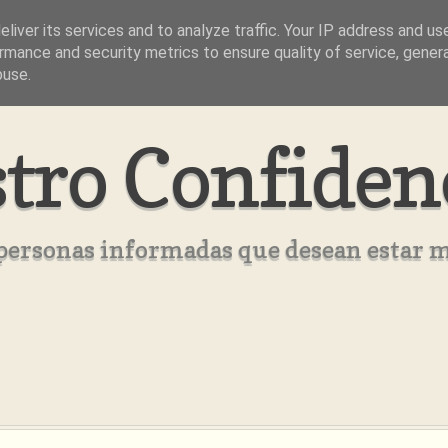
liver its services and to analyze traffic. Your IP address and us
rmance and security metrics to ensure quality of service, gene
buse.
tro Confiden
s personas informadas que desean estar 