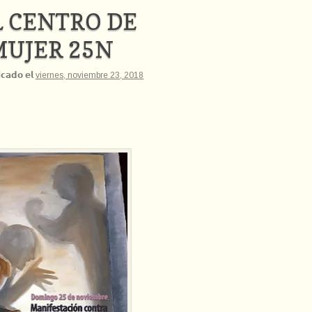
L CENTRO DE
MUJER 25N
𝗰𝗮𝗱𝗼 𝗲𝗹
viernes, noviembre 23, 2018