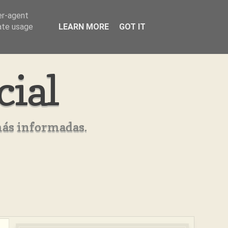
er-agent
rate usage
LEARN MORE
GOT IT
cial
más informadas.