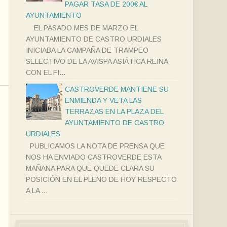
PAGAR TASA DE 200€ AL
AYUNTAMIENTO
EL PASADO MES DE MARZO EL
AYUNTAMIENTO DE CASTRO URDIALES
INICIABA LA CAMPAÑA DE TRAMPEO
SELECTIVO DE LA AVISPA ASIÁTICA REINA
CON EL FI...
CASTROVERDE MANTIENE SU
ENMIENDA Y VETA LAS
TERRAZAS EN LA PLAZA DEL
AYUNTAMIENTO DE CASTRO
URDIALES
PUBLICAMOS LA NOTA DE PRENSA QUE
NOS HA ENVIADO CASTROVERDE ESTA
MAÑANA PARA QUE QUEDE CLARA SU
POSICIÓN EN EL PLENO DE HOY RESPECTO
A LA ...