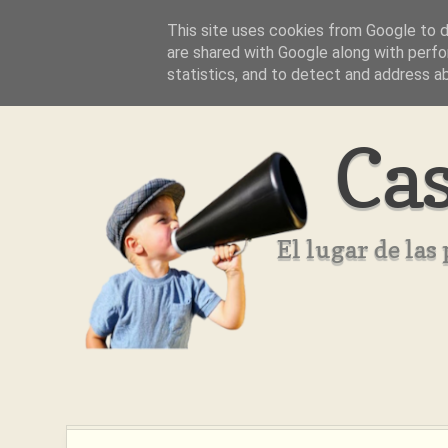
This site uses cookies from Google to de
Inicio
Aviso Legal
Quienes Somos ??
are shared with Google along with perfo
statistics, and to detect and address a
Cas
El lugar de la