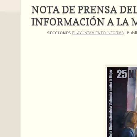
NOTA DE PRENSA DE
INFORMACIÓN A LA 
𝗦𝗘𝗖𝗖𝗜𝗢𝗡𝗘𝗦
EL AYUNTAMIENTO INFORMA
·
𝗣𝘂𝗯𝗹