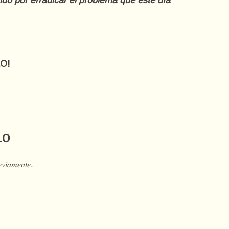
do por erradicar el problema que este día
O!
io
𝑒𝑣𝑖𝑎𝑚𝑒𝑛𝑡𝑒.