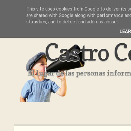
This site uses cookies from Google to deliver its s
Inicio
Aviso Legal
Quienes Somos ??
are shared with Google along with performance and 
statistics, and to detect and address abuse.
LEA
Castro C
El lugar de las personas infor