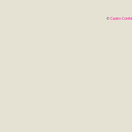
©
Castro Confid