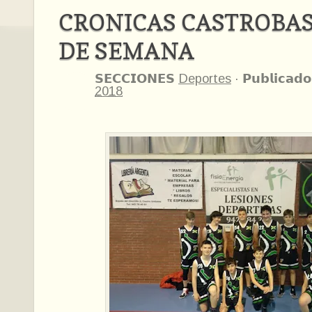
CRONICAS CASTROBAS
DE SEMANA
𝗦𝗘𝗖𝗖𝗜𝗢𝗡𝗘𝗦
Deportes
·
𝗣𝘂𝗯𝗹𝗶𝗰𝗮𝗱𝗼
2018