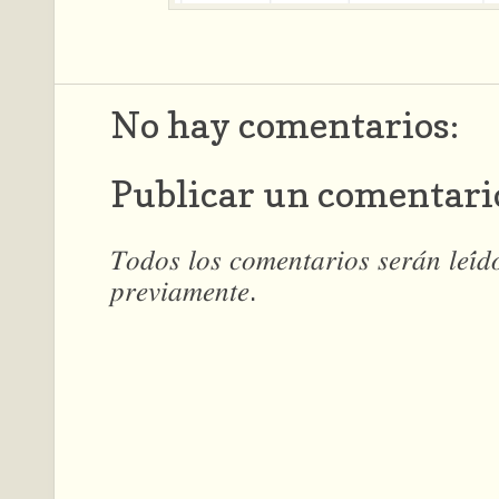
No hay comentarios:
Publicar un comentari
𝑇𝑜𝑑𝑜𝑠 𝑙𝑜𝑠 𝑐𝑜𝑚𝑒𝑛𝑡𝑎𝑟𝑖𝑜𝑠 𝑠𝑒𝑟𝑎́𝑛 𝑙𝑒𝑖́
𝑝𝑟𝑒𝑣𝑖𝑎𝑚𝑒𝑛𝑡𝑒.