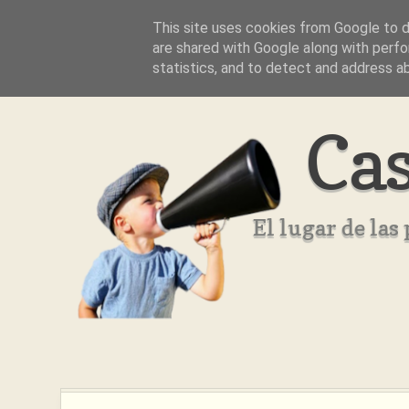
This site uses cookies from Google to de
Inicio
Aviso Legal
Quienes Somos ??
are shared with Google along with perfo
statistics, and to detect and address a
Cas
El lugar de la