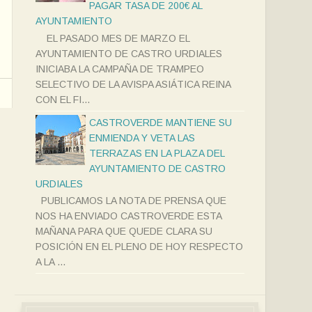
PAGAR TASA DE 200€ AL
AYUNTAMIENTO
EL PASADO MES DE MARZO EL
AYUNTAMIENTO DE CASTRO URDIALES
INICIABA LA CAMPAÑA DE TRAMPEO
SELECTIVO DE LA AVISPA ASIÁTICA REINA
CON EL FI...
CASTROVERDE MANTIENE SU
ENMIENDA Y VETA LAS
TERRAZAS EN LA PLAZA DEL
AYUNTAMIENTO DE CASTRO
URDIALES
PUBLICAMOS LA NOTA DE PRENSA QUE
NOS HA ENVIADO CASTROVERDE ESTA
MAÑANA PARA QUE QUEDE CLARA SU
POSICIÓN EN EL PLENO DE HOY RESPECTO
A LA ...