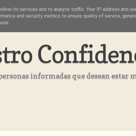
liver its services and to analyze traffic. Your IP address and us
rmance and security metrics to ensure quality of service, gene
buse.
tro Confiden
s personas informadas que desean estar 