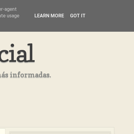
er-agent
rate usage
LEARN MORE
GOT IT
cial
más informadas.