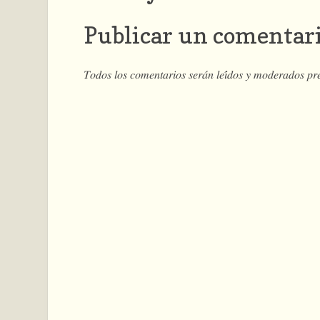
Publicar un comentar
𝑇𝑜𝑑𝑜𝑠 𝑙𝑜𝑠 𝑐𝑜𝑚𝑒𝑛𝑡𝑎𝑟𝑖𝑜𝑠 𝑠𝑒𝑟𝑎́𝑛 𝑙𝑒𝑖́𝑑𝑜𝑠 𝑦 𝑚𝑜𝑑𝑒𝑟𝑎𝑑𝑜𝑠 𝑝𝑟