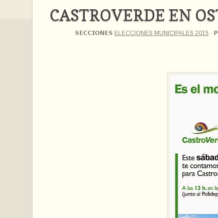
CASTROVERDE EN OS
𝗦𝗘𝗖𝗖𝗜𝗢𝗡𝗘𝗦
ELECCIONES MUNICIPALES 2015
·
𝗣