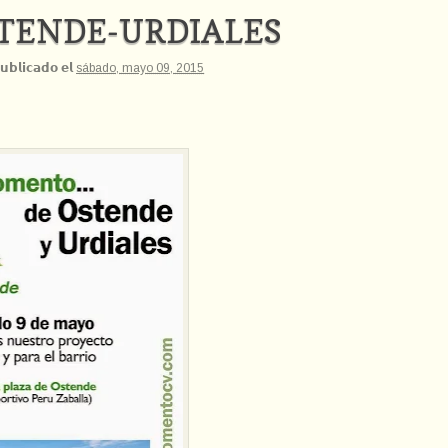
TENDE-URDIALES
𝘂𝗯𝗹𝗶𝗰𝗮𝗱𝗼 𝗲𝗹
sábado, mayo 09, 2015