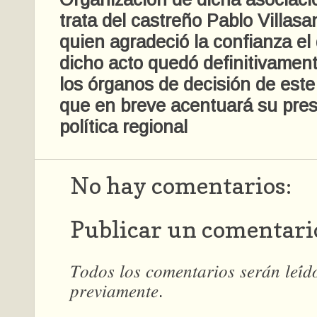
trata del castreño Pablo Villasa
quien agradeció la confianza el
dicho acto quedó definitivamen
los órganos de decisión de este
que en breve acentuará su pres
política regional
No hay comentarios:
Publicar un comentari
𝑇𝑜𝑑𝑜𝑠 𝑙𝑜𝑠 𝑐𝑜𝑚𝑒𝑛𝑡𝑎𝑟𝑖𝑜𝑠 𝑠𝑒𝑟𝑎́𝑛 𝑙𝑒𝑖́
𝑝𝑟𝑒𝑣𝑖𝑎𝑚𝑒𝑛𝑡𝑒.