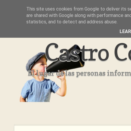
This site uses cookies from Google to deliver its s
Inicio
Aviso Legal
Quienes Somos ??
are shared with Google along with performance and 
statistics, and to detect and address abuse.
LEA
Castro C
El lugar de las personas infor