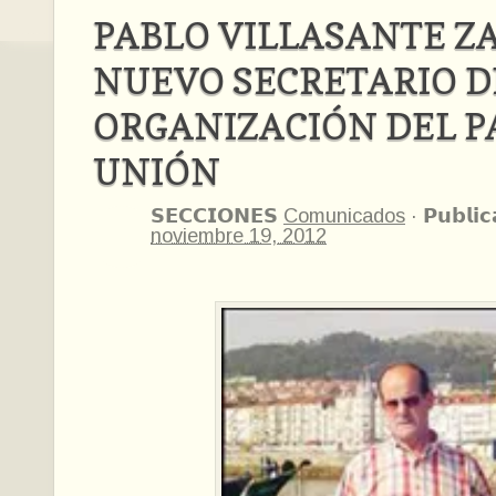
PABLO VILLASANTE Z
NUEVO SECRETARIO D
ORGANIZACIÓN DEL P
UNIÓN
𝗦𝗘𝗖𝗖𝗜𝗢𝗡𝗘𝗦
Comunicados
·
𝗣𝘂𝗯𝗹𝗶
noviembre 19, 2012