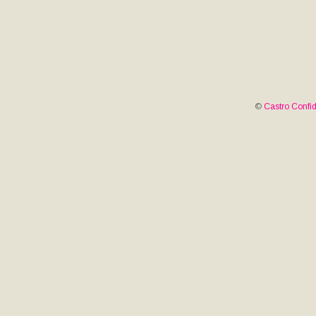
©
Castro Confid