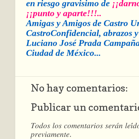
en riesgo gravisimo de
¡¡darno
¡¡punto y aparte!!!..
Amigas y Amigos de Castro Ur
CastroConfidencial, abrazos y
Luciano José Prada Campaña
Ciudad de México...
No hay comentarios:
Publicar un comentari
𝑇𝑜𝑑𝑜𝑠 𝑙𝑜𝑠 𝑐𝑜𝑚𝑒𝑛𝑡𝑎𝑟𝑖𝑜𝑠 𝑠𝑒𝑟𝑎́𝑛 𝑙𝑒𝑖́
𝑝𝑟𝑒𝑣𝑖𝑎𝑚𝑒𝑛𝑡𝑒.