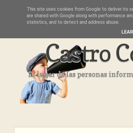
This site uses cookies from Google to deliver its s
Inicio
Aviso Legal
Quienes Somos ??
are shared with Google along with performance and 
statistics, and to detect and address abuse.
LEA
Castro C
El lugar de las personas infor