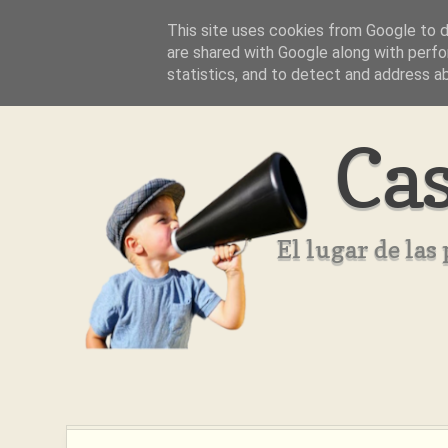
This site uses cookies from Google to de
Inicio
Aviso Legal
Quienes Somos ??
are shared with Google along with perfo
statistics, and to detect and address a
Cas
El lugar de la