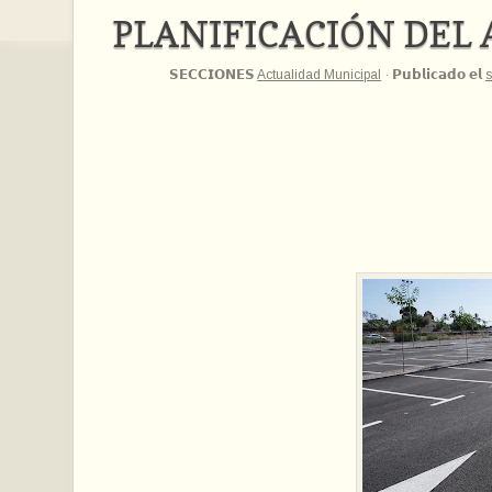
PLANIFICACIÓN DEL
𝗦𝗘𝗖𝗖𝗜𝗢𝗡𝗘𝗦
Actualidad Municipal
·
𝗣𝘂𝗯𝗹𝗶𝗰𝗮𝗱𝗼 𝗲𝗹
s