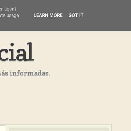
er-agent
rate usage
LEARN MORE
GOT IT
cial
más informadas.