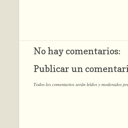
No hay comentarios:
Publicar un comentar
𝑇𝑜𝑑𝑜𝑠 𝑙𝑜𝑠 𝑐𝑜𝑚𝑒𝑛𝑡𝑎𝑟𝑖𝑜𝑠 𝑠𝑒𝑟𝑎́𝑛 𝑙𝑒𝑖́𝑑𝑜𝑠 𝑦 𝑚𝑜𝑑𝑒𝑟𝑎𝑑𝑜𝑠 𝑝𝑟