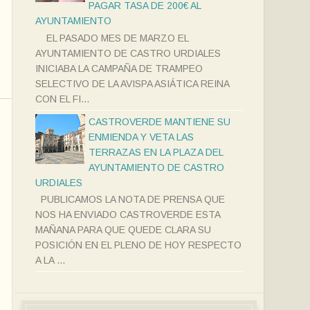
PAGAR TASA DE 200€ AL
AYUNTAMIENTO
EL PASADO MES DE MARZO EL
AYUNTAMIENTO DE CASTRO URDIALES
INICIABA LA CAMPAÑA DE TRAMPEO
SELECTIVO DE LA AVISPA ASIÁTICA REINA
CON EL FI...
CASTROVERDE MANTIENE SU
ENMIENDA Y VETA LAS
TERRAZAS EN LA PLAZA DEL
AYUNTAMIENTO DE CASTRO
URDIALES
PUBLICAMOS LA NOTA DE PRENSA QUE
NOS HA ENVIADO CASTROVERDE ESTA
MAÑANA PARA QUE QUEDE CLARA SU
POSICIÓN EN EL PLENO DE HOY RESPECTO
A LA ...