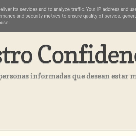
liver its services and to analyze traffic. Your IP address and us
rmance and security metrics to ensure quality of service, gene
buse.
tro Confiden
s personas informadas que desean estar 