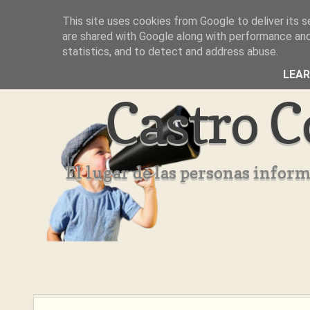
This site uses cookies from Google to deliver its s
Inicio
Aviso Legal
Quienes Somos ??
are shared with Google along with performance and 
statistics, and to detect and address abuse.
LEA
Castro C
El lugar de las personas infor