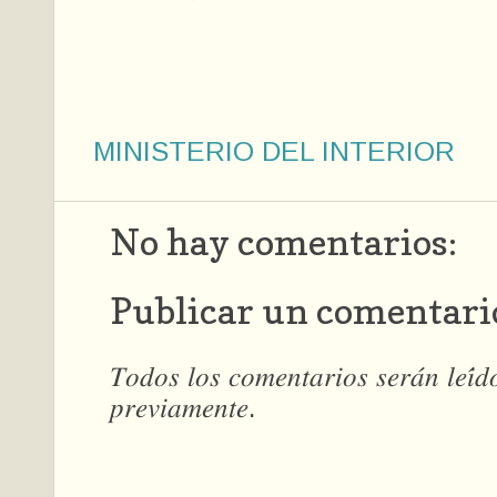
MINISTERIO DEL INTERIOR
No hay comentarios:
Publicar un comentari
𝑇𝑜𝑑𝑜𝑠 𝑙𝑜𝑠 𝑐𝑜𝑚𝑒𝑛𝑡𝑎𝑟𝑖𝑜𝑠 𝑠𝑒𝑟𝑎́𝑛 𝑙𝑒𝑖́
𝑝𝑟𝑒𝑣𝑖𝑎𝑚𝑒𝑛𝑡𝑒.