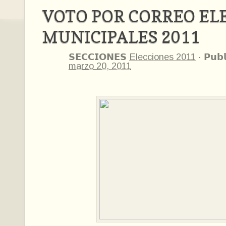
VOTO POR CORREO EL
MUNICIPALES 2011
𝗦𝗘𝗖𝗖𝗜𝗢𝗡𝗘𝗦
Elecciones 2011
·
𝗣𝘂𝗯
marzo 20, 2011