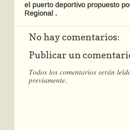
el puerto deportivo propuesto po
Regional .
No hay comentarios:
Publicar un comentari
𝑇𝑜𝑑𝑜𝑠 𝑙𝑜𝑠 𝑐𝑜𝑚𝑒𝑛𝑡𝑎𝑟𝑖𝑜𝑠 𝑠𝑒𝑟𝑎́𝑛 𝑙𝑒𝑖́
𝑝𝑟𝑒𝑣𝑖𝑎𝑚𝑒𝑛𝑡𝑒.