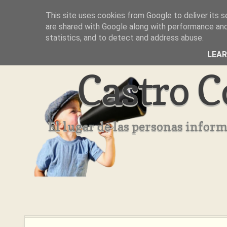
This site uses cookies from Google to deliver its s
Inicio
Aviso Legal
Quienes Somos ??
are shared with Google along with performance and 
statistics, and to detect and address abuse.
LEA
Castro C
El lugar de las personas infor