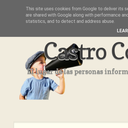
This site uses cookies from Google to deliver its s
Inicio
Aviso Legal
Quienes Somos ??
are shared with Google along with performance and 
statistics, and to detect and address abuse.
LEA
Castro C
El lugar de las personas infor