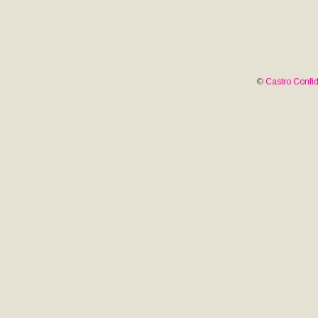
©
Castro Confid