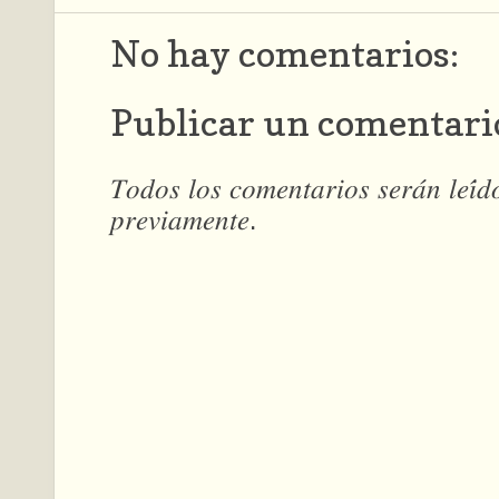
No hay comentarios:
Publicar un comentari
𝑇𝑜𝑑𝑜𝑠 𝑙𝑜𝑠 𝑐𝑜𝑚𝑒𝑛𝑡𝑎𝑟𝑖𝑜𝑠 𝑠𝑒𝑟𝑎́𝑛 𝑙𝑒𝑖́
𝑝𝑟𝑒𝑣𝑖𝑎𝑚𝑒𝑛𝑡𝑒.