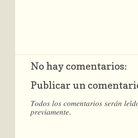
No hay comentarios:
Publicar un comentari
𝑇𝑜𝑑𝑜𝑠 𝑙𝑜𝑠 𝑐𝑜𝑚𝑒𝑛𝑡𝑎𝑟𝑖𝑜𝑠 𝑠𝑒𝑟𝑎́𝑛 𝑙𝑒𝑖́
𝑝𝑟𝑒𝑣𝑖𝑎𝑚𝑒𝑛𝑡𝑒.