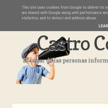
This site uses cookies from Google to deliver its s
Inicio
Aviso Legal
Quienes Somos ??
are shared with Google along with performance and 
statistics, and to detect and address abuse.
LEA
Castro C
El lugar de las personas infor