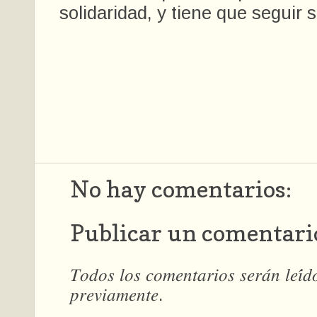
solidaridad, y tiene que seguir 
No hay comentarios:
Publicar un comentari
𝑇𝑜𝑑𝑜𝑠 𝑙𝑜𝑠 𝑐𝑜𝑚𝑒𝑛𝑡𝑎𝑟𝑖𝑜𝑠 𝑠𝑒𝑟𝑎́𝑛 𝑙𝑒𝑖́
𝑝𝑟𝑒𝑣𝑖𝑎𝑚𝑒𝑛𝑡𝑒.