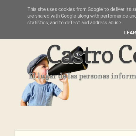
This site uses cookies from Google to deliver its s
Inicio
Aviso Legal
Quienes Somos ??
are shared with Google along with performance and 
statistics, and to detect and address abuse.
LEA
Castro C
El lugar de las personas infor