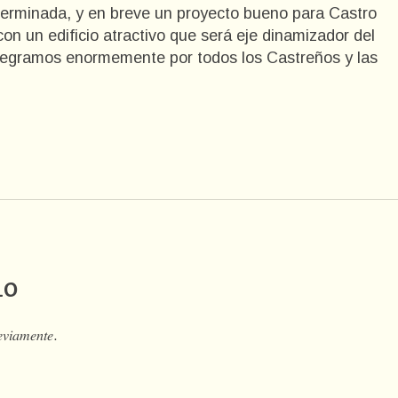
á terminada, y en breve un proyecto bueno para Castro
on un edificio atractivo que será eje dinamizador del
alegramos enormemente por todos los Castreños y las
io
𝑒𝑣𝑖𝑎𝑚𝑒𝑛𝑡𝑒.