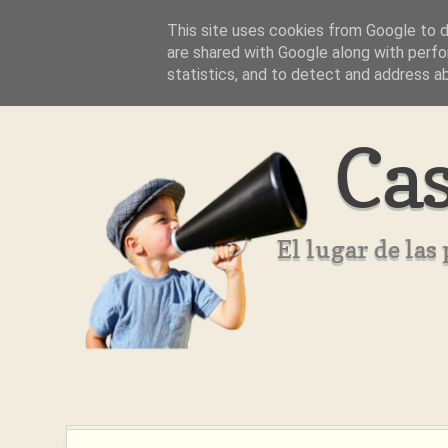
This site uses cookies from Google to de
Inicio
Aviso Legal
Quienes Somos ??
are shared with Google along with perfo
statistics, and to detect and address a
Cas
El lugar de la