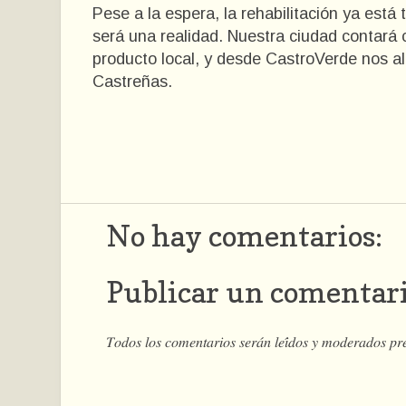
Pese a la espera, la rehabilitación ya est
será una realidad. Nuestra ciudad contará c
producto local, y desde CastroVerde nos 
Castreñas.
No hay comentarios:
Publicar un comentar
𝑇𝑜𝑑𝑜𝑠 𝑙𝑜𝑠 𝑐𝑜𝑚𝑒𝑛𝑡𝑎𝑟𝑖𝑜𝑠 𝑠𝑒𝑟𝑎́𝑛 𝑙𝑒𝑖́𝑑𝑜𝑠 𝑦 𝑚𝑜𝑑𝑒𝑟𝑎𝑑𝑜𝑠 𝑝𝑟