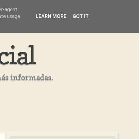
er-agent
rate usage
LEARN MORE
GOT IT
cial
más informadas.