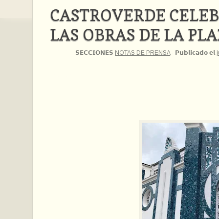
CASTROVERDE CELEB
LAS OBRAS DE LA PL
𝗦𝗘𝗖𝗖𝗜𝗢𝗡𝗘𝗦
NOTAS DE PRENSA
·
𝗣𝘂𝗯𝗹𝗶𝗰𝗮𝗱𝗼 𝗲𝗹