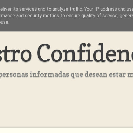
liver its services and to analyze traffic. Your IP address and us
rmance and security metrics to ensure quality of service, gene
buse.
tro Confiden
s personas informadas que desean estar 