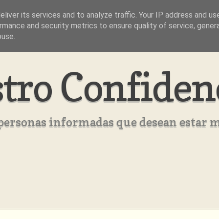
liver its services and to analyze traffic. Your IP address and us
rmance and security metrics to ensure quality of service, gene
buse.
tro Confiden
s personas informadas que desean estar 