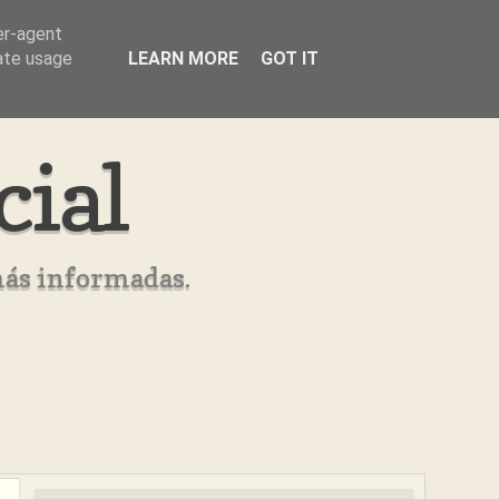
er-agent
rate usage
LEARN MORE
GOT IT
cial
más informadas.