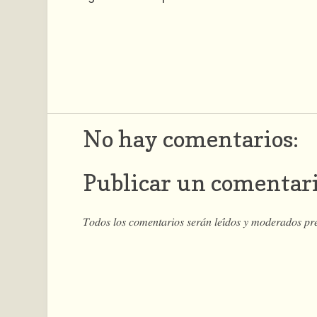
No hay comentarios:
Publicar un comentar
𝑇𝑜𝑑𝑜𝑠 𝑙𝑜𝑠 𝑐𝑜𝑚𝑒𝑛𝑡𝑎𝑟𝑖𝑜𝑠 𝑠𝑒𝑟𝑎́𝑛 𝑙𝑒𝑖́𝑑𝑜𝑠 𝑦 𝑚𝑜𝑑𝑒𝑟𝑎𝑑𝑜𝑠 𝑝𝑟