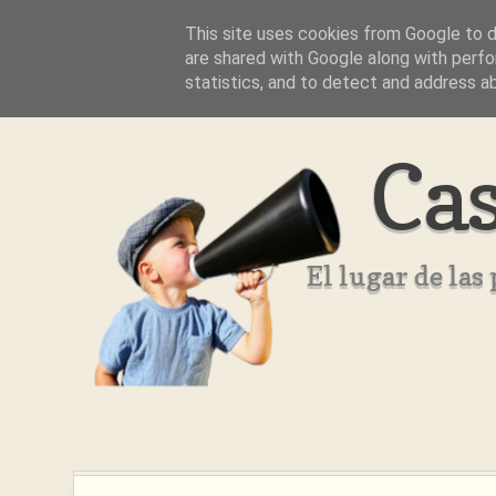
This site uses cookies from Google to de
Inicio
Aviso Legal
Quienes Somos ??
are shared with Google along with perfo
statistics, and to detect and address a
Cas
El lugar de la