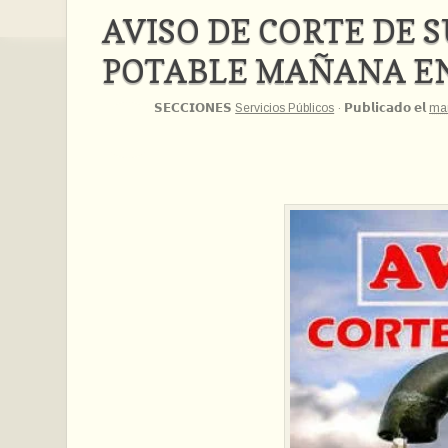
AVISO DE CORTE DE 
POTABLE MAÑANA E
𝗦𝗘𝗖𝗖𝗜𝗢𝗡𝗘𝗦
Servicios Públicos
·
𝗣𝘂𝗯𝗹𝗶𝗰𝗮𝗱𝗼 𝗲𝗹
mar