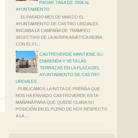
PAGAR TASA DE 200€ AL
AYUNTAMIENTO
EL PASADO MES DE MARZO EL
AYUNTAMIENTO DE CASTRO URDIALES
INICIABA LA CAMPAÑA DE TRAMPEO
SELECTIVO DE LA AVISPA ASIÁTICA REINA
CON EL FI...
CASTROVERDE MANTIENE SU
ENMIENDA Y VETA LAS
TERRAZAS EN LA PLAZA DEL
AYUNTAMIENTO DE CASTRO
URDIALES
PUBLICAMOS LA NOTA DE PRENSA QUE
NOS HA ENVIADO CASTROVERDE ESTA
MAÑANA PARA QUE QUEDE CLARA SU
POSICIÓN EN EL PLENO DE HOY RESPECTO
A LA ...