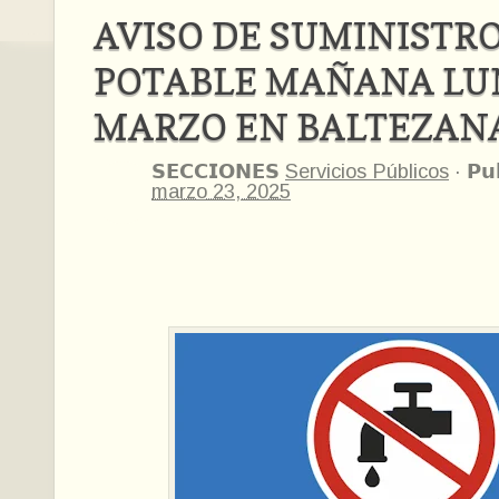
AVISO DE SUMINISTR
POTABLE MAÑANA LUN
MARZO EN BALTEZAN
𝗦𝗘𝗖𝗖𝗜𝗢𝗡𝗘𝗦
Servicios Públicos
·
𝗣𝘂
marzo 23, 2025