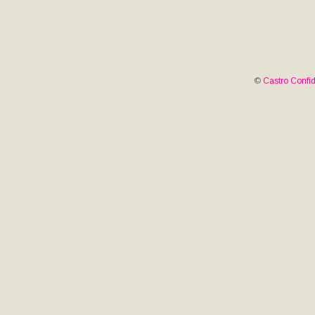
©
Castro Confid