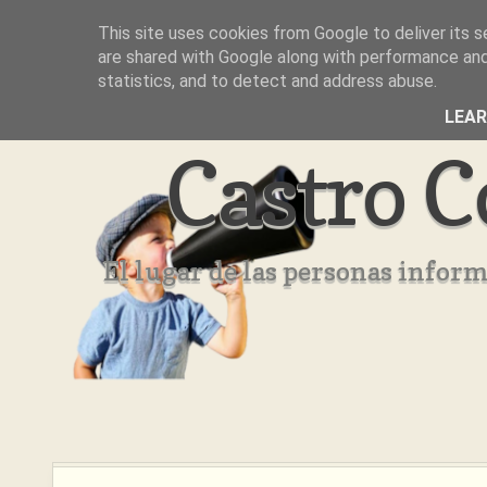
This site uses cookies from Google to deliver its s
Inicio
Aviso Legal
Quienes Somos ??
are shared with Google along with performance and 
statistics, and to detect and address abuse.
LEA
Castro C
El lugar de las personas infor