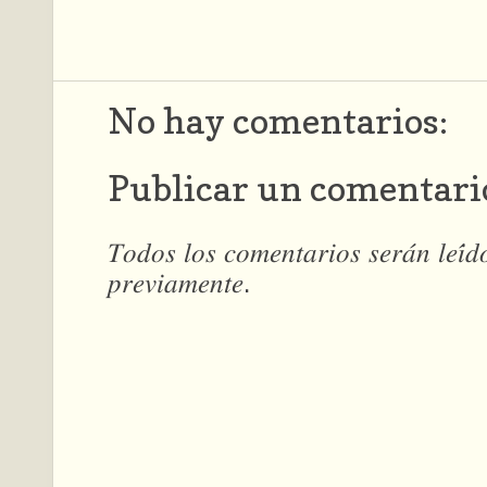
No hay comentarios:
Publicar un comentari
𝑇𝑜𝑑𝑜𝑠 𝑙𝑜𝑠 𝑐𝑜𝑚𝑒𝑛𝑡𝑎𝑟𝑖𝑜𝑠 𝑠𝑒𝑟𝑎́𝑛 𝑙𝑒𝑖́
𝑝𝑟𝑒𝑣𝑖𝑎𝑚𝑒𝑛𝑡𝑒.