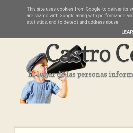
This site uses cookies from Google to deliver its s
Inicio
Aviso Legal
Quienes Somos ??
are shared with Google along with performance and 
statistics, and to detect and address abuse.
LEA
Castro C
El lugar de las personas infor