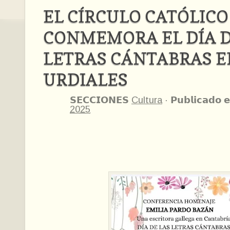
EL CÍRCULO CATÓLICO
CONMEMORA EL DÍA D
LETRAS CÁNTABRAS E
URDIALES
𝗦𝗘𝗖𝗖𝗜𝗢𝗡𝗘𝗦
Cultura
·
𝗣𝘂𝗯𝗹𝗶𝗰𝗮𝗱𝗼 𝗲
2025