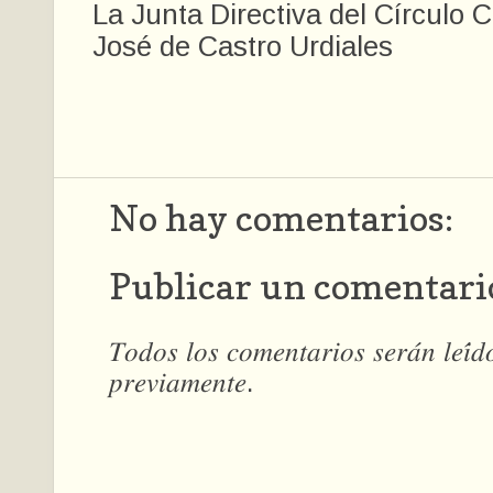
La Junta Directiva del Círculo 
José de Castro Urdiales
No hay comentarios:
Publicar un comentari
𝑇𝑜𝑑𝑜𝑠 𝑙𝑜𝑠 𝑐𝑜𝑚𝑒𝑛𝑡𝑎𝑟𝑖𝑜𝑠 𝑠𝑒𝑟𝑎́𝑛 𝑙𝑒𝑖́
𝑝𝑟𝑒𝑣𝑖𝑎𝑚𝑒𝑛𝑡𝑒.