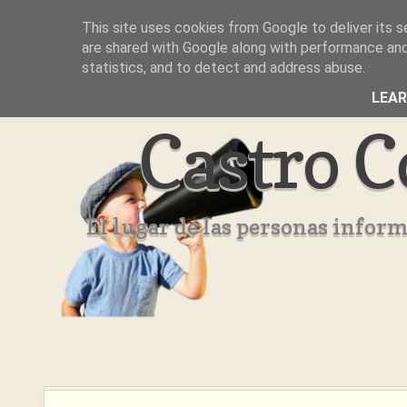
This site uses cookies from Google to deliver its s
Inicio
Aviso Legal
Quienes Somos ??
are shared with Google along with performance and 
statistics, and to detect and address abuse.
LEA
Castro C
El lugar de las personas infor