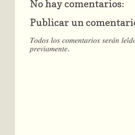
No hay comentarios:
Publicar un comentari
𝑇𝑜𝑑𝑜𝑠 𝑙𝑜𝑠 𝑐𝑜𝑚𝑒𝑛𝑡𝑎𝑟𝑖𝑜𝑠 𝑠𝑒𝑟𝑎́𝑛 𝑙𝑒𝑖́
𝑝𝑟𝑒𝑣𝑖𝑎𝑚𝑒𝑛𝑡𝑒.