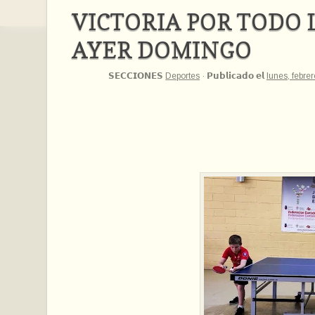
VICTORIA POR TODO 
AYER DOMINGO
𝗦𝗘𝗖𝗖𝗜𝗢𝗡𝗘𝗦
Deportes
·
𝗣𝘂𝗯𝗹𝗶𝗰𝗮𝗱𝗼 𝗲𝗹
lunes, febre