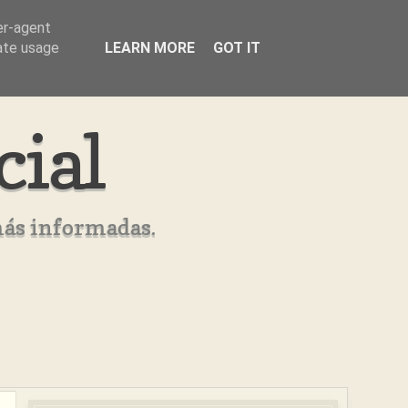
er-agent
rate usage
LEARN MORE
GOT IT
cial
más informadas.