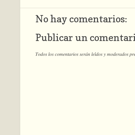
No hay comentarios:
Publicar un comentar
𝑇𝑜𝑑𝑜𝑠 𝑙𝑜𝑠 𝑐𝑜𝑚𝑒𝑛𝑡𝑎𝑟𝑖𝑜𝑠 𝑠𝑒𝑟𝑎́𝑛 𝑙𝑒𝑖́𝑑𝑜𝑠 𝑦 𝑚𝑜𝑑𝑒𝑟𝑎𝑑𝑜𝑠 𝑝𝑟