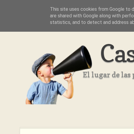
This site uses cookies from Google to de
Inicio
Aviso Legal
Quienes Somos ??
are shared with Google along with perfo
statistics, and to detect and address a
Cas
El lugar de la