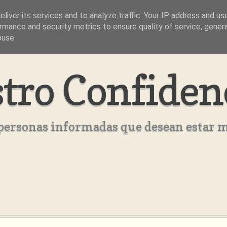
liver its services and to analyze traffic. Your IP address and us
rmance and security metrics to ensure quality of service, gene
buse.
tro Confiden
s personas informadas que desean estar 