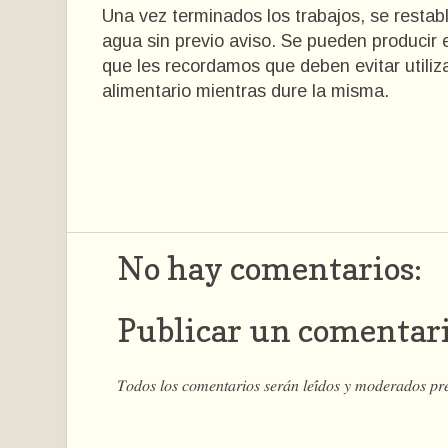
Una vez terminados los trabajos, se restab
agua sin previo aviso. Se pueden producir e
que les recordamos que deben evitar utiliz
alimentario mientras dure la misma.
No hay comentarios:
Publicar un comentar
𝑇𝑜𝑑𝑜𝑠 𝑙𝑜𝑠 𝑐𝑜𝑚𝑒𝑛𝑡𝑎𝑟𝑖𝑜𝑠 𝑠𝑒𝑟𝑎́𝑛 𝑙𝑒𝑖́𝑑𝑜𝑠 𝑦 𝑚𝑜𝑑𝑒𝑟𝑎𝑑𝑜𝑠 𝑝𝑟