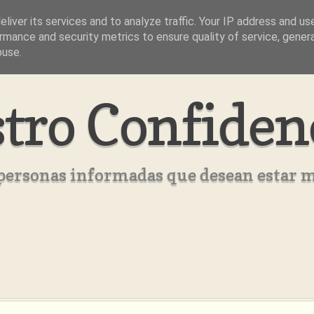
liver its services and to analyze traffic. Your IP address and us
rmance and security metrics to ensure quality of service, gene
buse.
tro Confiden
s personas informadas que desean estar 