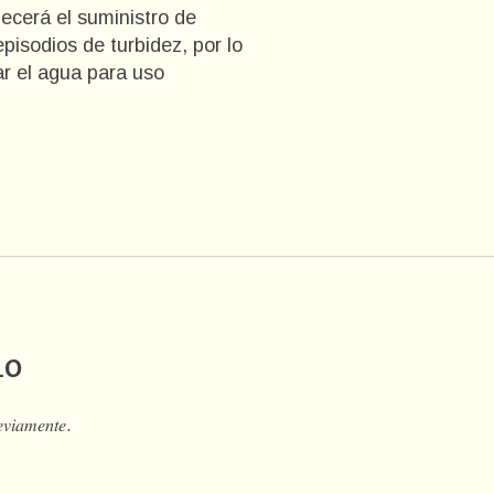
lecerá el suministro de
pisodios de turbidez, por lo
ar el agua para uso
io
𝑒𝑣𝑖𝑎𝑚𝑒𝑛𝑡𝑒.