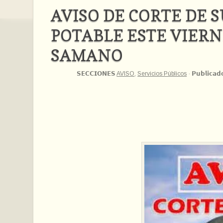
AVISO DE CORTE DE 
POTABLE ESTE VIERN
SAMANO
𝗦𝗘𝗖𝗖𝗜𝗢𝗡𝗘𝗦
AVISO
,
Servicios Públicos
·
𝗣𝘂𝗯𝗹𝗶𝗰𝗮𝗱