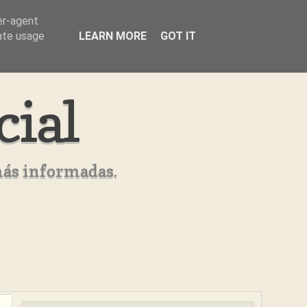
er-agent
rate usage
LEARN MORE
GOT IT
cial
más informadas.