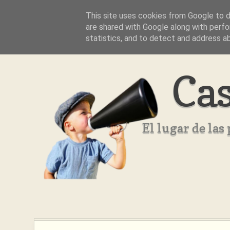
This site uses cookies from Google to de
Inicio
Aviso Legal
Quienes Somos ??
are shared with Google along with perfo
statistics, and to detect and address a
Cas
El lugar de la