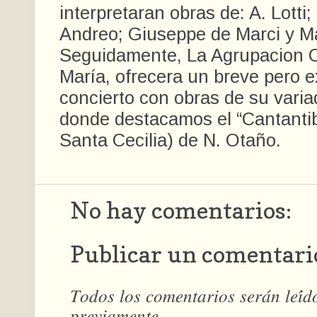
interpretaran obras de: A. Lotti
Andreo; Giuseppe de Marci y Ma
Seguidamente, La Agrupacion C
María, ofrecera un breve pero 
concierto con obras de su varia
donde destacamos el “Cantanti
Santa Cecilia) de N. Otaño.
No hay comentarios:
Publicar un comentari
𝑇𝑜𝑑𝑜𝑠 𝑙𝑜𝑠 𝑐𝑜𝑚𝑒𝑛𝑡𝑎𝑟𝑖𝑜𝑠 𝑠𝑒𝑟𝑎́𝑛 𝑙𝑒𝑖́
𝑝𝑟𝑒𝑣𝑖𝑎𝑚𝑒𝑛𝑡𝑒.