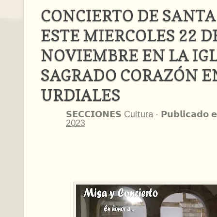
CONCIERTO DE SANTA 
ESTE MIERCOLES 22 D
NOVIEMBRE EN LA IG
SAGRADO CORAZÓN E
URDIALES
𝗦𝗘𝗖𝗖𝗜𝗢𝗡𝗘𝗦
Cultura
·
𝗣𝘂𝗯𝗹𝗶𝗰𝗮𝗱𝗼 𝗲
2023