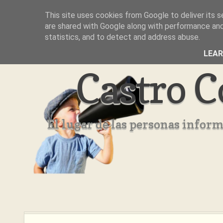
This site uses cookies from Google to deliver its s
Inicio
Aviso Legal
Quienes Somos ??
are shared with Google along with performance and 
statistics, and to detect and address abuse.
LEA
Castro C
El lugar de las personas infor