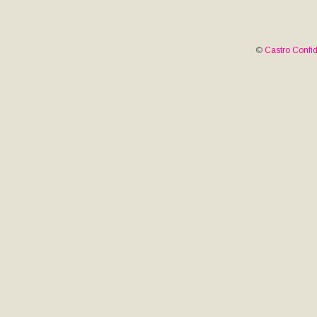
©
Castro Confid