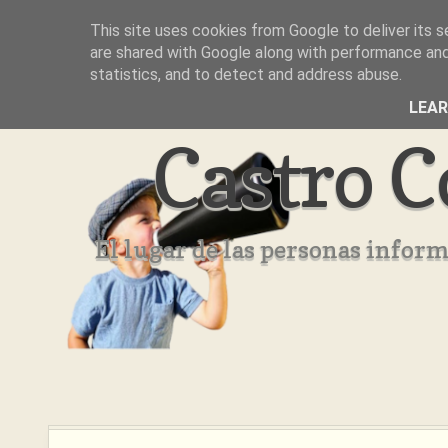
This site uses cookies from Google to deliver its s
Inicio
Aviso Legal
Quienes Somos ??
are shared with Google along with performance and 
statistics, and to detect and address abuse.
LEA
Castro C
El lugar de las personas infor