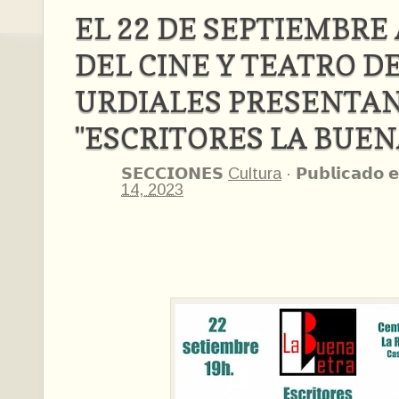
EL 22 DE SEPTIEMBRE
DEL CINE Y TEATRO D
URDIALES PRESENTAN
"ESCRITORES LA BUEN
𝗦𝗘𝗖𝗖𝗜𝗢𝗡𝗘𝗦
Cultura
·
𝗣𝘂𝗯𝗹𝗶𝗰𝗮𝗱𝗼 𝗲
14, 2023