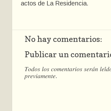
actos de La Residencia.
No hay comentarios:
Publicar un comentari
𝑇𝑜𝑑𝑜𝑠 𝑙𝑜𝑠 𝑐𝑜𝑚𝑒𝑛𝑡𝑎𝑟𝑖𝑜𝑠 𝑠𝑒𝑟𝑎́𝑛 𝑙𝑒𝑖́
𝑝𝑟𝑒𝑣𝑖𝑎𝑚𝑒𝑛𝑡𝑒.