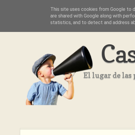
This site uses cookies from Google to de
Inicio
Aviso Legal
Quienes Somos ??
are shared with Google along with perfo
statistics, and to detect and address a
Cas
El lugar de la