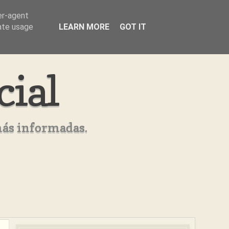
er-agent
rate usage
LEARN MORE
GOT IT
cial
más informadas.