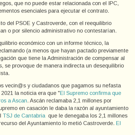
egos, que no puede estar relacionada con el IPC,
lementos esenciales para ejecutar el contrato.
ito del PSOE y Castroverde, con el reequilibrio
n o por silencio administrativo no contestarían.
uilibrio económico con un informe técnico, la
r reclamando (a menos que hayan pactado previamente
ligación que tiene la Administración de compensar al
s, se provoque de manera indirecta un desequilibrio
ista.
 los vecin@s y ciudadanos que pagamos su nefasta
 2021 la noticia era que "
El Supremo confirma que
ros a Ascan
. Ascán reclamaba 2,1 millones por
Supremo en casación le daba la razón al ayuntamiento
el
TSJ de Cantabria
que le denegaba los 2,1 millones
l recurso del Ayuntamiento lo metió Castroverde.
El