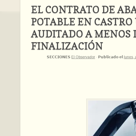
EL CONTRATO DE AB
POTABLE EN CASTRO 
AUDITADO A MENOS D
FINALIZACIÓN
𝗦𝗘𝗖𝗖𝗜𝗢𝗡𝗘𝗦
El Observador
·
𝗣𝘂𝗯𝗹𝗶𝗰𝗮𝗱𝗼 𝗲𝗹
lunes, 