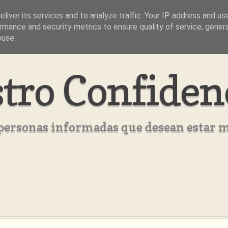
liver its services and to analyze traffic. Your IP address and us
rmance and security metrics to ensure quality of service, gene
buse.
tro Confiden
s personas informadas que desean estar 