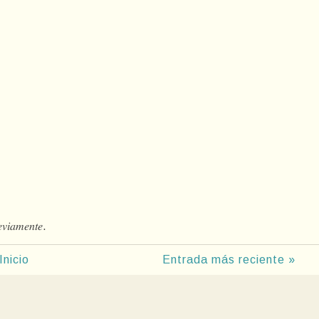
𝑒𝑣𝑖𝑎𝑚𝑒𝑛𝑡𝑒.
Inicio
Entrada más reciente »