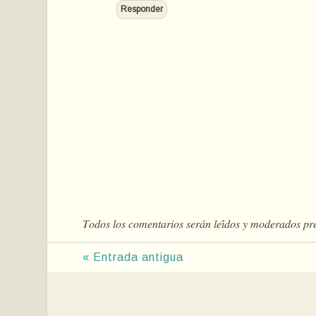
Responder
𝑇𝑜𝑑𝑜𝑠 𝑙𝑜𝑠 𝑐𝑜𝑚𝑒𝑛𝑡𝑎𝑟𝑖𝑜𝑠 𝑠𝑒𝑟𝑎́𝑛 𝑙𝑒𝑖́𝑑𝑜𝑠 𝑦 𝑚𝑜𝑑𝑒𝑟𝑎𝑑𝑜𝑠 𝑝𝑟
« Entrada antigua